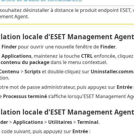
souhaitez désinstaller à distance le produit endpoint ESET, v
ment Agent.
llation locale d'ESET Management Agen
r
Finder
pour ouvrir une nouvelle fenêtre de
Finder
.
r
Applications
, maintenez la touche
CTRL
enfoncée, cliquez
e contenu du package
dans le menu contextuel.
Contenu
>
Scripts
et double-cliquez sur
Uninstaller.com
tion.
votre mot de passe administrateur, puis appuyez sur
Entrée
ge
Processus terminé
s’affiche lorsqu'ESET Management Agen
llation locale d'ESET Management Agent 
nder
>
Applications
>
Utilitaires
>
Terminal
.
e code suivant, puis appuyez sur
Entrée
: