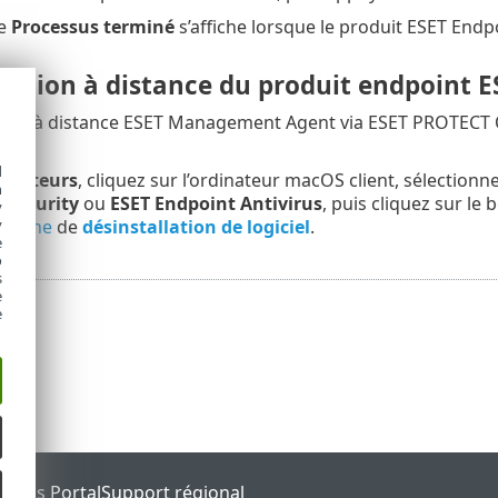
ge
Processus terminé
s’affiche lorsque le produit ESET Endpo
llation à distance du produit endpoint 
ller à distance ESET Management Agent via ESET PROTECT O
d
inateurs
, cliquez sur l’ordinateur macOS client, sélectionn
h
 Security
ou
ESET Endpoint Antivirus
, puis cliquez sur le
y
y
a
tâche
de
désinstallation de logiciel
.
e
o
s
e
e
tatus Portal
Support régional