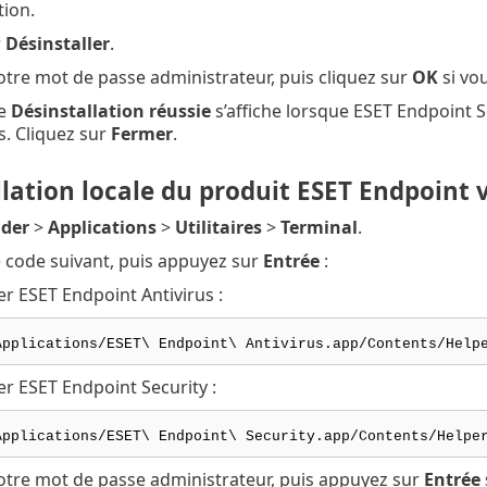
tion.
r
Désinstaller
.
otre mot de passe administrateur, puis cliquez sur
OK
si vou
ge
Désinstallation réussie
s’affiche lorsque ESET Endpoint S
s. Cliquez sur
Fermer
.
lation locale du produit ESET Endpoint v
nder
>
Applications
>
Utilitaires
>
Terminal
.
e code suivant, puis appuyez sur
Entrée
:
er ESET Endpoint Antivirus :
Applications/ESET\ Endpoint\ Antivirus.app/Contents/Help
er ESET Endpoint Security :
Applications/ESET\ Endpoint\ Security.app/Contents/Helpe
votre mot de passe administrateur, puis appuyez sur
Entrée