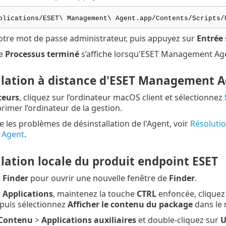
plications/ESET\ Management\ Agent.app/Contents/Scripts/
votre mot de passe administrateur, puis appuyez sur
Entrée
ge
Processus terminé
s’affiche lorsqu'ESET Management Agen
llation à distance d'ESET Management 
teurs
, cliquez sur l’ordinateur macOS client et sélectionnez
rimer l’ordinateur de la gestion.
 les problèmes de désinstallation de l'Agent, voir
Résolutio
 Agent
.
lation locale du produit endpoint ESET
r
Finder
pour ouvrir une nouvelle fenêtre de
Finder
.
r
Applications
, maintenez la touche
CTRL
enfoncée, cliquez
 puis sélectionnez
Afficher le contenu du package
dans le 
Contenu
>
Applications auxiliaires
et double-cliquez sur
U