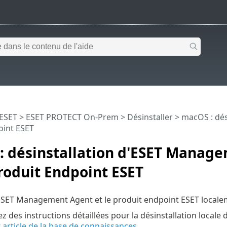
 ESET
>
ESET PROTECT On-Prem
>
Désinstaller
> macOS : dés
oint ESET
: désinstallation d'ESET Manag
roduit Endpoint ESET
 ESET Management Agent et le produit endpoint ESET local
z des instructions détaillées pour la désinstallation loca
t
article de la base de connaissances
.