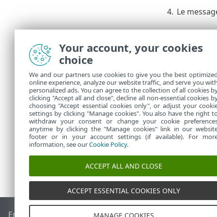
4.
Le messa
Désinsta
Your account, your cookies
Pour désinsta
choice
suivantes :
We and our partners use cookies to give you the best optimize
Dans
Ord
•
online experience, analyze our website traffic, and serve you wit
Endpoint
personalized ads. You can agree to the collection of all cookies b
clicking "Accept all and close", decline all non-essential cookies b
Utilisez l
•
choosing "Accept essential cookies only", or adjust your cooki
settings by clicking "Manage cookies". You also have the right t
withdraw your consent or change your cookie preference
anytime by clicking the "Manage cookies" link in our websit
footer or in your account settings (if available). For mor
information, see our
Cookie Policy
.
ACCEPT ALL AND CLOSE
ACCEPT ESSENTIAL COOKIES ONLY
End of Life
Base de connaissances ESET
Forum ESET
ESET S
MANAGE COOKIES