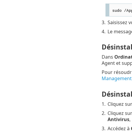
sudo /Ap
3.
Saisissez 
4.
Le messa
Désinsta
Dans
Ordina
Agent et supp
Pour résoudre
Management
Désinstal
1.
Cliquez su
2.
Cliquez su
Antivirus
,
3.
Accédez à