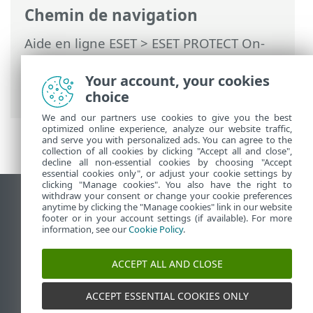
Chemin de navigation
Aide en ligne ESET
>
ESET PROTECT On-
Prem
>
Installer
>
Installation de
composants sur Linux
> Installation de
Your account, your cookies
rogue detection sensor : Linux
choice
We and our partners use cookies to give you the best
optimized online experience, analyze our website traffic,
and serve you with personalized ads. You can agree to the
collection of all cookies by clicking "Accept all and close",
decline all non-essential cookies by choosing "Accept
essential cookies only", or adjust your cookie settings by
clicking "Manage cookies". You also have the right to
withdraw your consent or change your cookie preferences
Afficher le site des postes de travail
anytime by clicking the "Manage cookies" link in our website
footer or in your account settings (if available). For more
End of Life
information, see our
Cookie Policy
.
Base de connaissances ESET
Forum ESET
ACCEPT ALL AND CLOSE
ESET Status Portal
Support régional
ACCEPT ESSENTIAL COOKIES ONLY