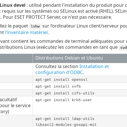
Linux devel
: utilisé pendant l'installation du produit pour 
requis sur les systèmes où SELinux est activé (RHEL). SEL
s. Pour ESET PROTECT Server, ce n'est pas nécessaire.
llez le paquet
sur l’ordinateur Linux client/serveur p
lshw
nt
l’inventaire matériel
.
ivant contient les commandes de terminal adéquates pour 
istributions Linux (exécutez les commandes en tant que
sud
Distributions Debian et Ubuntu
Consultez la section
Installation et
configuration d'ODBC
.
apt-get install openssl
apt-get install xvfb
apt-get install cifs-utils
facultatif
apt-get install krb5-user
pour le service
tory)
apt-get install ldap-utils
libsasl2-modules-gssapi-mit