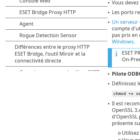
Vous devez
•
Les ports re
•
Un serveur 
•
compte d'uti
pas pris en
Windows
.
ESET PR
On-Pre
Pilote ODB
•
Définissez l
•
chmod +x s
Il est rec
•
OpenSSL 3.x
d'OpenSSL p
présente su
Utilise
o
Vous po