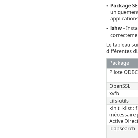
Package SE
•
uniquement 
application
lshw
- Insta
•
correcteme
Le tableau su
différentes d
Package
Pilote ODBC
OpenSSL
xvfb
cifs-utils
kinit+klist : 
(nécessaire 
Active Direc
ldapsearch