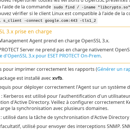
 à l'aide de la commande
sudo find / -iname *libcrypto.so
uvez vérifier si le client Linux est compatible à l'aide de l
l s_client -connect google.com:443 -tls1_2
L 3.x
prise en charge
Management Agent prend en charge OpenSSL 3.x.
PROTECT Server ne prend pas en charge nativement OpenSS
e d'OpenSSL 3.x pour ESET PROTECT On-Prem
.
is pour imprimer correctement les rapports (
Générer un ra
package est installé avec
xvfb
.
requis pour déployer correctement l'Agent sur un système d
: Kerberos est utilisé pour l'authentification d'un utilisate
tion d'Active Directory. Veillez à configurer correctement K
arge la synchronisation avec plusieurs domaines.
: utilisé dans la tâche de synchronisation d'Active Directory
 facultatif, utilisé pour envoyer des interceptions SNMP. SN