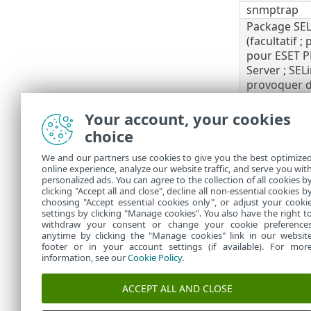
snmptrap
Package SEL
(facultatif ;
pour ESET 
Server ; SEL
provoquer 
avec d'autre
applications
Your account, your cookies
samba (facul
choice
nécessaire 
We and our partners use cookies to give you the best optimize
pour les dé
online experience, analyze our website traffic, and serve you wit
distance)
personalized ads. You can agree to the collection of all cookies b
lshw
clicking "Accept all and close", decline all non-essential cookies b
choosing "Accept essential cookies only", or adjust your cooki
settings by clicking "Manage cookies". You also have the right t
withdraw your consent or change your cookie preference
anytime by clicking the "Manage cookies" link in our websit
footer or in your account settings (if available). For mor
information, see our
Cookie Policy
.
ACCEPT ALL AND CLOSE