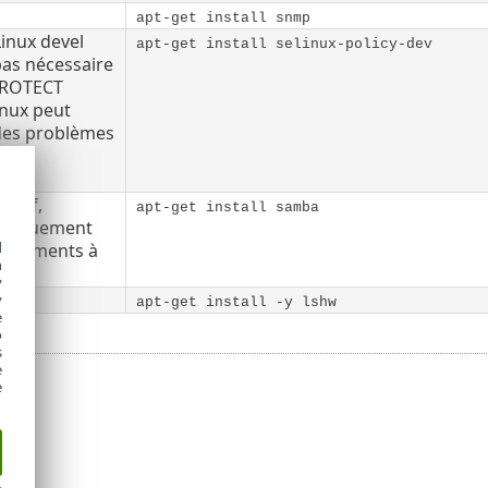
apt-get install snmp
inux devel
apt-get install selinux-policy-dev
 pas nécessaire
PROTECT
inux peut
des problèmes
s
).
tatif,
apt-get install samba
uniquement
d
ploiements à
h
y
y
apt-get install -y lshw
e
o
s
e
e