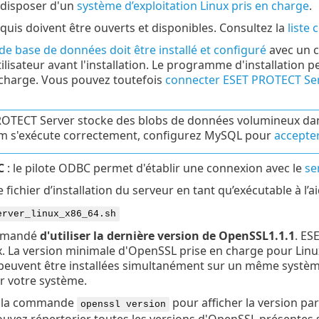
 disposer d'un
système d’exploitation Linux pris en charge
.
quis doivent être ouverts et disponibles. Consultez la
liste 
de base de données doit être installé et configuré
avec un c
lisateur avant l'installation. Le programme d'installation pe
 charge. Vous pouvez toutefois
connecter ESET PROTECT Ser
OTECT Server stocke des blobs de données volumineux da
m s'exécute correctement, configurez MySQL pour
accepter
C
: le pilote ODBC permet d'établir une connexion avec le
se
e fichier d’installation du serveur en tant qu’exécutable à l
erver_linux_x86_64.sh
ommandé
d'utiliser la dernière version de
OpenSSL1.1.1
. ES
. La version minimale d'OpenSSL prise en charge pour Linux
euvent être installées simultanément sur un même système
r votre système.
z la commande
pour afficher la version par
openssl version
uvez répertorier toutes les versions d'
OpenSSL
présentes s