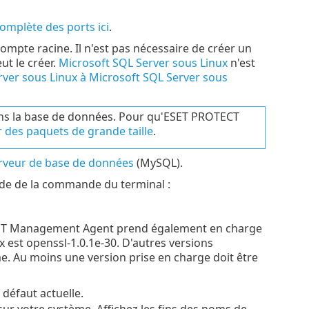
complète des ports ici
.
ompte racine. Il n'est pas nécessaire de créer un
ut le créer.
Microsoft SQL Server sous Linux
n'est
ver sous Linux à Microsoft SQL Server sous
ns la base de données. Pour qu'ESET PROTECT
 des paquets de grande taille
.
rveur de base de données
(MySQL).
’aide de la commande du terminal :
ET Management Agent prend également en charge
 est openssl-1.0.1e-30. D'autres versions
. Au moins une version prise en charge doit être
 défaut actuelle.
ur votre système. Affichez les fins des noms de