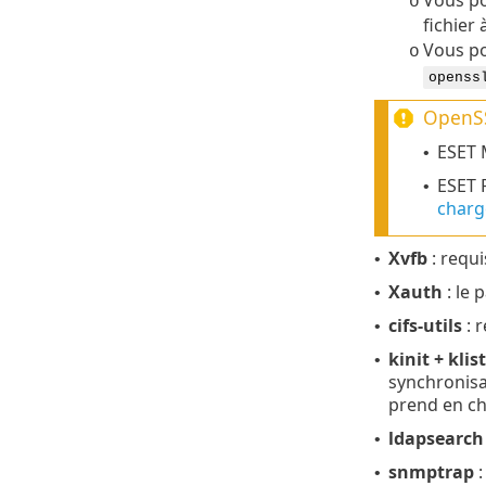
o
fichier
Vous po
o
openss
OpenSS
ESET 
•
ESET 
•
charg
Xvfb
: requ
•
Xauth
: le 
•
cifs-utils
: 
•
kinit + klist
•
synchronisa
prend en ch
ldapsearch
•
snmptrap
:
•