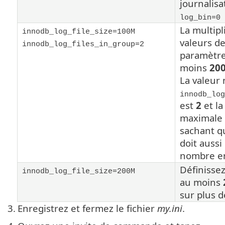
journalisa
log_bin=0
La multipl
innodb_log_file_size=100M
valeurs d
innodb_log_files_in_group=2
paramètre
moins
20
La valeur
innodb_log
est
2
et la
maximale
sachant qu
doit aussi
nombre en
Définissez
innodb_log_file_size=200M
au moins
sur plus 
3.
Enregistrez et fermez le fichier
my.ini
.