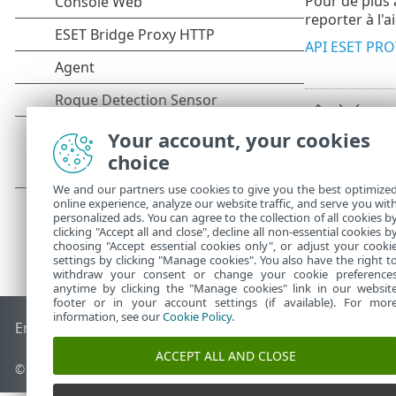
Pour de plus 
reporter à l'ai
API ESET PR
Your account, your cookies
choice
We and our partners use cookies to give you the best optimize
online experience, analyze our website traffic, and serve you wit
personalized ads. You can agree to the collection of all cookies b
clicking "Accept all and close", decline all non-essential cookies b
choosing "Accept essential cookies only", or adjust your cooki
settings by clicking "Manage cookies". You also have the right t
withdraw your consent or change your cookie preference
anytime by clicking the "Manage cookies" link in our websit
footer or in your account settings (if available). For mor
information, see our
Cookie Policy
.
End of Life
Base de connaissances ESET
Forum ESET
ESET S
ACCEPT ALL AND CLOSE
© 1992 - 2026 ESET, spol. s r.o. - Tous droits réservés.