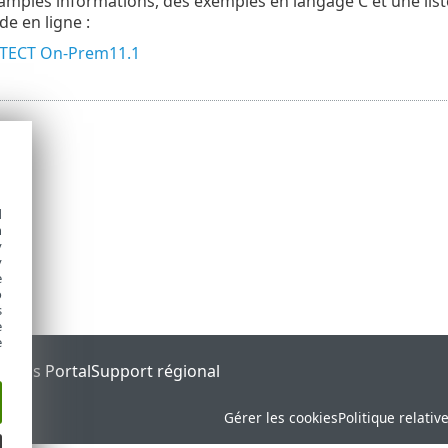
amples informations, des exemples en langage C et une list
de en ligne :
OTECT On-Prem11.1
d
h
y
y
e
o
s
e
e
tatus Portal
Support régional
Gérer les cookies
Politique relativ