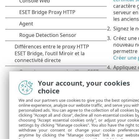
caractère 
serveur en
les anciens
2.
Signez le n
3.
Créez une r
nouveau no
permettre 
Créer une 
4.
Appliquez c
Même si la 
Management
Your account, your cookies
choice
5.
Définissez
6.
Redémarrez
We and our partners use cookies to give you the best optimize
online experience, analyze our website traffic, and serve you wit
Pour obtenir 
personalized ads. You can agree to the collection of all cookies b
connaissance
clicking "Accept all and close", decline all non-essential cookies b
choosing "Accept essential cookies only", or adjust your cooki
settings by clicking "Manage cookies". You also have the right t
withdraw your consent or change your cookie preference
anytime by clicking the "Manage cookies" link in our websit