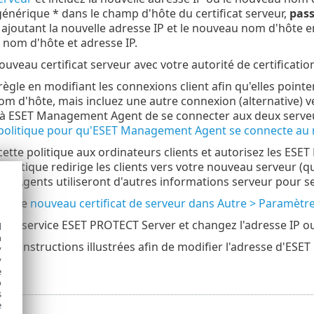
générique * dans le champ d'hôte du certificat serveur,
pass
 ajoutant la nouvelle adresse IP et le nouveau nom d'hôte e
 nom d'hôte et adresse IP.
ouveau certificat serveur avec votre autorité de certificati
ègle en modifiant les connexions client afin qu'elles pointe
m d'hôte, mais incluez une autre connexion (alternative) ve
à ESET Management Agent de se connecter aux deux serveurs
politique pour qu'ESET Management Agent se connecte au 
ette politique aux ordinateurs clients et autorisez les ESE
politique redirige les clients vers votre nouveau serveur (qu
 Agents utiliseront d'autres informations serveur pour se c
 votre
nouveau certificat de serveur dans Autre > Paramètr
 le service ESET PROTECT Server et changez l'adresse IP ou
d
h
des instructions illustrées afin de modifier l'adresse d'ESE
y
s
.
y
e
o
s
e