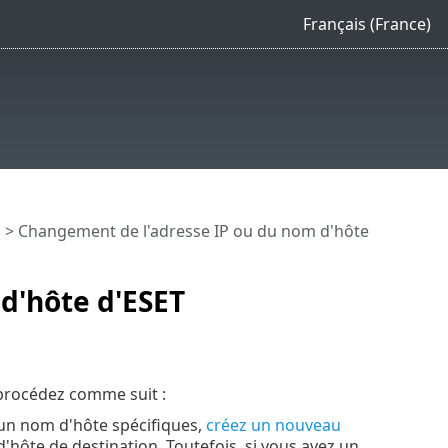
Français (France)
n
> Changement de l'adresse IP ou du nom d'hôte
d'hôte d'ESET
 procédez comme suit :
 un nom d'hôte spécifiques,
créez un nouveau
'hôte de destination. Toutefois, si vous avez un