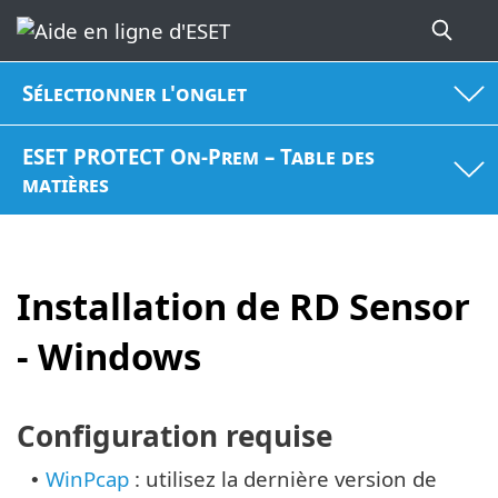
Sélectionner l'onglet
ESET PROTECT On-Prem – Table des
matières
Installation de RD Sensor
- Windows
Configuration requise
WinPcap
: utilisez la dernière version de
•