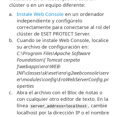
clúster o en un equipo diferente:
a.
Instale Web Console
en un ordenador
independiente y configúrelo
correctamente para conectarse al rol del
clúster de ESET PROTECT Server.
b.
Cuando se instale Web Console, localice
su archivo de configuración en:
C:\Program Files\Apache Software
Foundation\[ Tomcat
carpeta
]\
webapps\era\WEB-
INF\classes\sk\eset\era\g2webconsole\serv
er\modules\config\EraWebServerConfig.pr
operties
c.
Abra el archivo con el Bloc de notas o
con cualquier otro editor de texto. En la
línea
, cambie
server_address=localhost
localhost por la dirección IP o el nombre