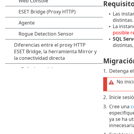
Requisito
Las insta
•
distintas.
La instan
•
posible r
SQL Ser
•
distintas
Migració
1.
Detenga el
No inic
2.
Inicie ses
3.
Cree una
c
especifiqu
ya se ha ut
innecesari