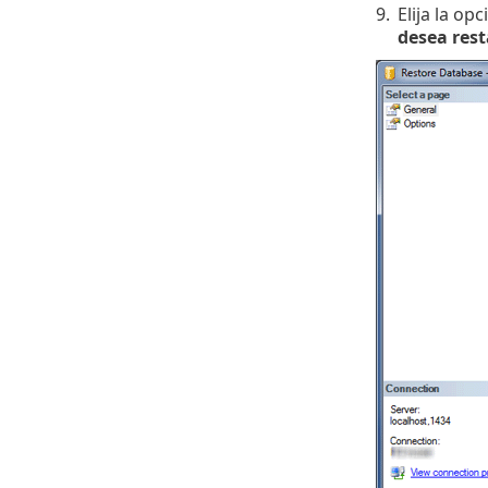
9.
Elija la op
desea res