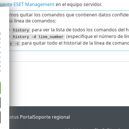
l Agente ESET Management
en el equipo servidor.
damos quitar los comandos que contienen datos confidenc
al de la línea de comandos:
ecute
para ver la lista de todos los comandos del hi
history
d
ecute
(especifique el número de lí
history -d line_number
h
para quitar todo el historial de la línea de coman
y
istory -c
y
e
o
s
e
e
ET Status Portal
Soporte regional