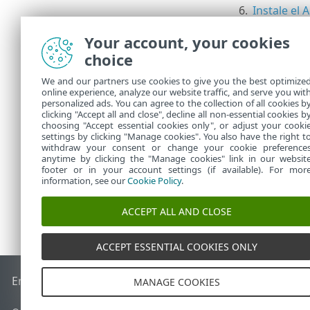
6.
Instale e
Recomen
Your account, your cookies
histori
choice
1.
Ej
We and our partners use cookies to give you the best optimize
2.
Ej
online experience, analyze our website traffic, and serve you wit
personalized ads. You can agree to the collection of all cookies b
h
clicking "Accept all and close", decline all non-essential cookies b
choosing "Accept essential cookies only", or adjust your cooki
settings by clicking "Manage cookies". You also have the right t
withdraw your consent or change your cookie preference
anytime by clicking the "Manage cookies" link in our websit
footer or in your account settings (if available). For mor
information, see our
Cookie Policy
.
ACCEPT ALL AND CLOSE
ACCEPT ESSENTIAL COOKIES ONLY
End of Life
Base de conocimiento de ESET
Foro de ESET
ES
MANAGE COOKIES