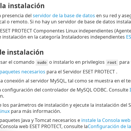
la instalación
a presencia del
servidor de la base de datos
en su red y ase
cal o remoto. Si no hay un servidor de base de datos instal
ESET PROTECT Componentes Linux independientes (Agente, 
e instalación en la categoría Instaladores independientes
E
de instalación
usar el comando
o instalarlo en privilegios
para f
sudo
root
paquetes necesarios
para el Servidor ESET PROTECT .
la conexión al servidor MySQL, tal como se muestra en el 
la configuración del controlador de MySQL ODBC. Consulte
n.
e los parámetros de instalación y ejecute la instalación de
Linux
para más información.
s paquetes Java y Tomcat necesarios e
instale la Consola we
 Consola web ESET PROTECT, consulte la
Configuración de l