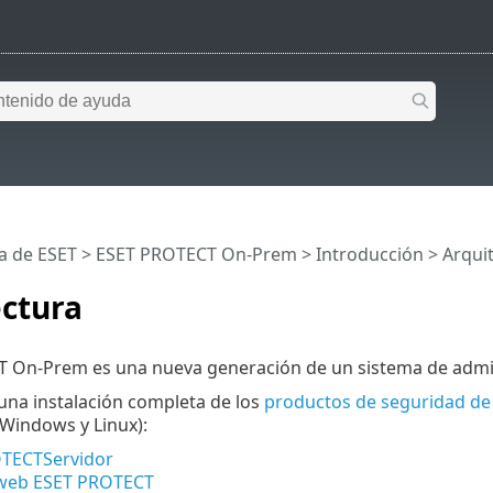
a de ESET
>
ESET PROTECT On-Prem
>
Introducción
> Arqui
ectura
 On-Prem es una nueva generación de un sistema de admi
 una instalación completa de los
productos de seguridad de
Windows y Linux):
TECTServidor
web ESET PROTECT