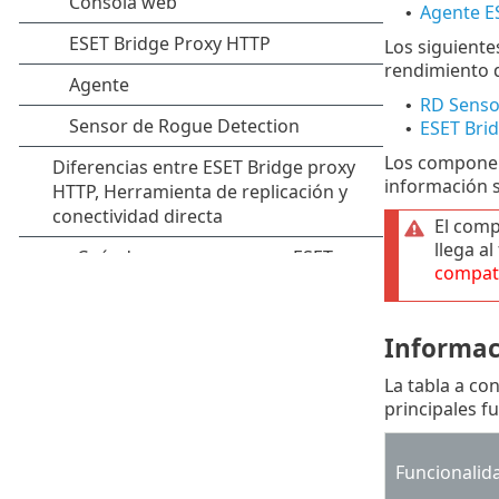
Agente 
•
Los siguiente
rendimiento de
RD Senso
•
ESET Bri
•
Los componen
información 
El comp
llega al
compati
Informac
La tabla a co
principales f
Funcionalid