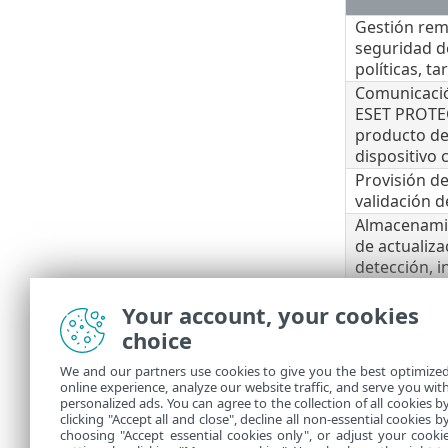
Gestión rem
seguridad d
políticas, ta
Comunicació
ESET PROTEC
producto de
dispositivo c
Provisión de
validación d
Almacenamie
de actualiz
detección, i
Reenvío del 
Your account, your cookies
agente de E
servidor de
choice
Asegurar el 
We and our partners use cookies to give you the best optimize
online experience, analyze our website traffic, and serve you wit
* Solo con un
personalized ads. You can agree to the collection of all cookies b
clicking "Accept all and close", decline all non-essential cookies b
** Los produc
choosing "Accept essential cookies only", or adjust your cooki