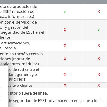
ota de productos de
e ESET (creación de
✔
X
reas, informes, etc.)
n con el servidor de
T y gestión del
X
✔
 seguridad de ESET en el
liente
 actualizaciones,
X
X
e licencia
nto en caché y reenvío
aciones (motor de
X
X
nstaladores, módulos)
tráfico de red entre el
SET Management y el
X
X
 ESET PROTECT
dispositivo cliente
X
X
d
h
 repositorio fuera de línea.
y
y
tos de seguridad de ESET no almacenan en caché a los inst
e