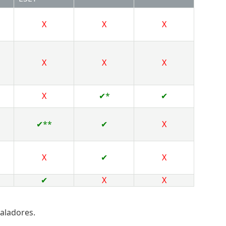
X
X
X
X
X
X
X
✔*
✔
✔**
✔
X
X
✔
X
✔
X
X
aladores.