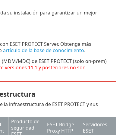
da su instalación para garantizar un mejor
 con ESET PROTECT Server. Obtenga más
ro
artículo de la base de conocimiento
.
les (MDM/MDC) de ESET PROTECT (solo on-prem)
em
versiones
11.1
y posteriores no son
aestructura
e la infraestructura de ESET PROTECT y sus
Producto de
T
ESET Bridge
Servidores
seguridad
nt
Proxy HTTP
ESET
ESET