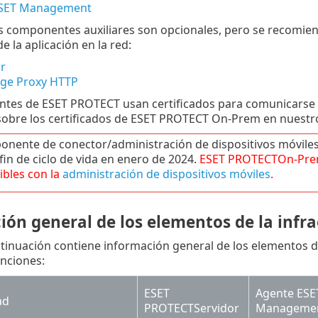
ESET Management
s componentes auxiliares son opcionales, pero se recomien
 la aplicación en la red:
r
dge Proxy HTTP
tes de ESET PROTECT usan certificados para comunicarse
sobre los certificados de ESET PROTECT On-Prem en nuest
onente de conector/administración de dispositivos móvi
 fin de ciclo de vida en enero de 2024.
ESET PROTECT
On-Pr
bles con la
administración de dispositivos móviles
.
ión general de los elementos de la infr
ntinuación contiene información general de los elementos d
unciones:
ESET
Agente ESE
ad
PROTECTServidor
Manageme