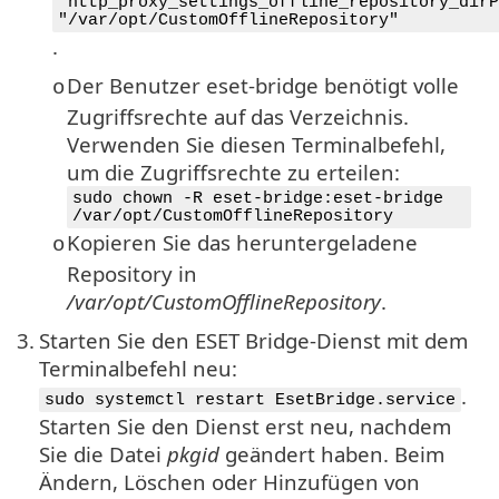
"http_proxy_settings_offline_repository_dirP
"/var/opt/CustomOfflineRepository"
.
Der Benutzer eset-bridge benötigt volle
o
Zugriffsrechte auf das Verzeichnis.
Verwenden Sie diesen Terminalbefehl,
um die Zugriffsrechte zu erteilen:
sudo chown -R eset-bridge:eset-bridge
/var/opt/CustomOfflineRepository
Kopieren Sie das heruntergeladene
o
Repository in
/var/opt/CustomOfflineRepository
.
3.
Starten Sie den ESET Bridge-Dienst mit dem
Terminalbefehl neu:
.
sudo systemctl restart EsetBridge.service
Starten Sie den Dienst erst neu, nachdem
Sie die Datei
pkgid
geändert haben. Beim
Ändern, Löschen oder Hinzufügen von