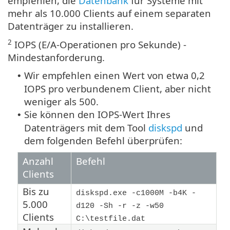
empfehlen, die
Datenbank
für Systeme mit
mehr als 10.000 Clients auf einem separaten
Datenträger zu installieren.
2
IOPS (E/A-Operationen pro Sekunde) -
Mindestanforderung.
Wir empfehlen einen Wert von etwa 0,2
•
IOPS pro verbundenem Client, aber nicht
weniger als 500.
Sie können den IOPS-Wert Ihres
•
Datenträgers mit dem Tool
diskspd
und
dem folgenden Befehl überprüfen:
Anzahl
Befehl
Clients
Bis zu
diskspd.exe -c1000M -b4K -
5.000
d120 -Sh -r -z -w50
Clients
C:\testfile.dat