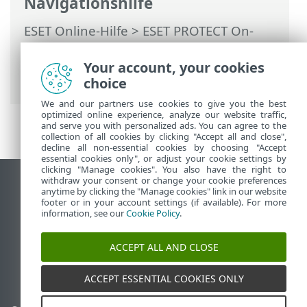
Navigationshilfe
ESET Online-Hilfe
>
ESET PROTECT On-
Prem
>
Migrieren und erneut installieren
>
Migration von Server zu Server
>
Your account, your cookies
Erstinstallation - gleiche IP-Adresse
choice
We and our partners use cookies to give you the best
optimized online experience, analyze our website traffic,
and serve you with personalized ads. You can agree to the
collection of all cookies by clicking "Accept all and close",
decline all non-essential cookies by choosing "Accept
essential cookies only", or adjust your cookie settings by
clicking "Manage cookies". You also have the right to
withdraw your consent or change your cookie preferences
Desktop-Site anzeigen
anytime by clicking the "Manage cookies" link in our website
footer or in your account settings (if available). For more
End of Life
information, see our
Cookie Policy
.
ESET Knowledgebase
ESET-Forum
ACCEPT ALL AND CLOSE
ESET Status Portal
Regionaler Support
ACCEPT ESSENTIAL COOKIES ONLY