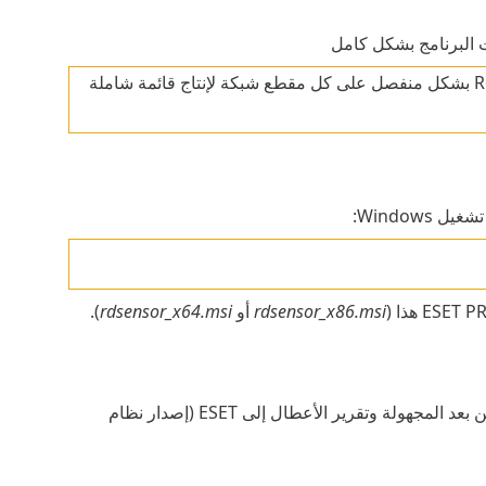
إذا كانت هناك قطاعات شبكة متعددة، فيجب تثبيت Rogue Detection Sensor بشكل منفصل على كل مقطع شبكة لإنتاج قائمة شاملة
rdsensor_x86.msi
أو
rdsensor_x64.msi
).
لإرسال بيانات تتبع الاستخدام عن بعد المجهولة وتقرير الأعطال إلى ESET (إصدار نظام