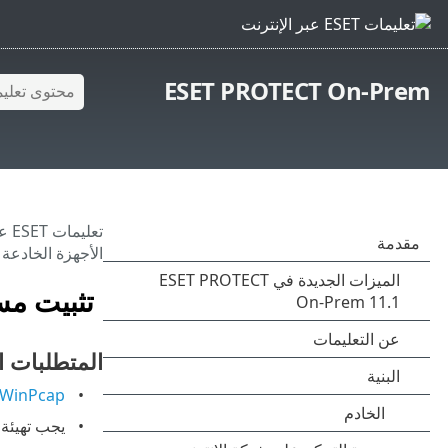
ESET PROTECT On-Prem
تعليمات ESET عبر الإنترنت
الأجهزة الخادعة - ndows
تثبيت مست
المتطلبات ا
WinPcap
يجب تهيئة ال