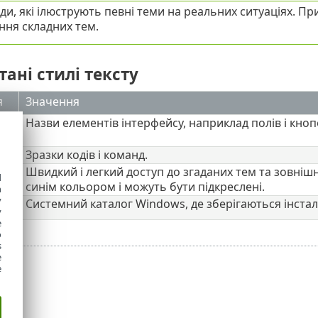
ди, які ілюструють певні теми на реальних ситуаціях. П
ння складних тем.
ані стилі тексту
я
Значення
Назви елементів інтерфейсу, наприклад полів і кноп
Зразки кодів і команд.
Швидкий і легкий доступ до згаданих тем та зовнішні
d
синім кольором і можуть бути підкреслені.
h
y
es%
Системний каталог Windows, де зберігаються інста
y
e
o
s
e
e