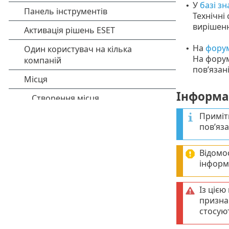
У
базі зн
•
Технічні
вирішен
На
форум
•
На форум
пов’язан
Інформац
Приміт
пов’яза
Відомос
інформ
Із ціє
призна
стосую