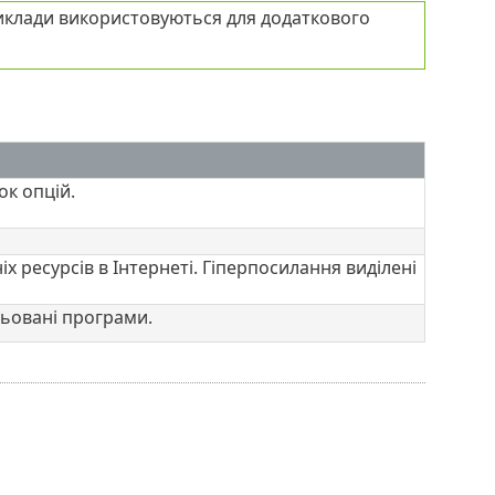
риклади використовуються для додаткового
ок опцій.
х ресурсів в Інтернеті. Гіперпосилання виділені
льовані програми.