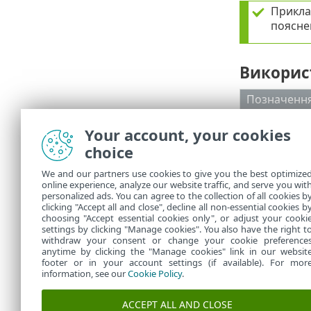
Прикла
поясне
Використ
Позначенн
Жирний
Your account, your cookies
текст
choice
Код
Hyperlink
We and our partners use cookies to give you the best optimize
online experience, analyze our website traffic, and serve you wit
personalized ads. You can agree to the collection of all cookies b
%ProgramFil
clicking "Accept all and close", decline all non-essential cookies b
choosing "Accept essential cookies only", or adjust your cooki
settings by clicking "Manage cookies". You also have the right t
withdraw your consent or change your cookie preference
anytime by clicking the "Manage cookies" link in our websit
footer or in your account settings (if available). For mor
information, see our
Cookie Policy
.
ACCEPT ALL AND CLOSE