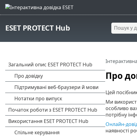
ESET PROTECT Hub
Інтерактивна
Про до
Цей посібни
Ми використо
особливо важ
потрібну інф
Онлайн-дові
наявності ро