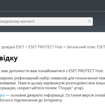
 довідка ESET
>
ESET PROTECT Hub
>
Загальний опис ESE
відку
к має допомогти вам ознайомитися з ESET PROTECT Hub.
вуємо уніфікований набір символів для позначення тем
ливими. Теми в цьому керівництві розподілені між кіль
ормацію, скористайтеся полем "Пошук" угорі.
дка
— основне джерело інформації. Остання версія онла
бочого підключення до Інтернету.