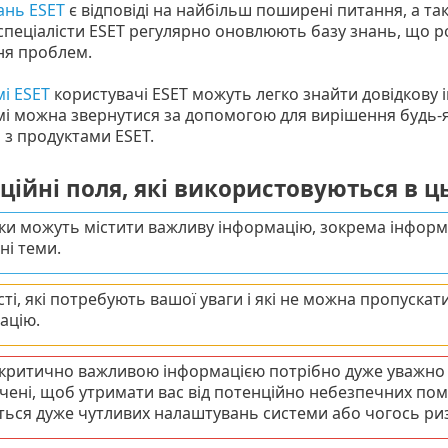
ань ESET
є відповіді на найбільш поширені питання, а т
 спеціалісти ESET регулярно оновлюють базу знань, що 
ня проблем.
і ESET
користувачі ESET можуть легко знайти довідкову
і можна звернутися за допомогою для вирішення будь-я
і з продуктами ESET.
ійні поля, які використовуються в ц
ки можуть містити важливу інформацію, зокрема інформ
ні теми.
ті, які потребують вашої уваги і які не можна пропускат
ацію.
ю критично важливою інформацією потрібно дуже уважн
чені, щоб утримати вас від потенційно небезпечних поми
ться дуже чутливих налаштувань системи або чогось ри