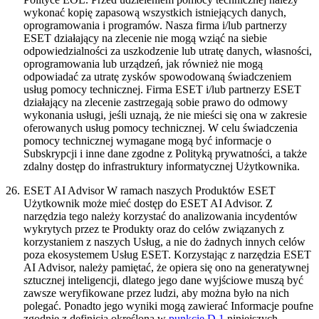
wykonać kopię zapasową wszystkich istniejących danych,
oprogramowania i programów. Nasza firma i/lub partnerzy
ESET działający na zlecenie nie mogą wziąć na siebie
odpowiedzialności za uszkodzenie lub utratę danych, własności,
oprogramowania lub urządzeń, jak również nie mogą
odpowiadać za utratę zysków spowodowaną świadczeniem
usług pomocy technicznej. Firma ESET i/lub partnerzy ESET
działający na zlecenie zastrzegają sobie prawo do odmowy
wykonania usługi, jeśli uznają, że nie mieści się ona w zakresie
oferowanych usług pomocy technicznej. W celu świadczenia
pomocy technicznej wymagane mogą być informacje o
Subskrypcji i inne dane zgodne z Polityką prywatności, a także
zdalny dostęp do infrastruktury informatycznej Użytkownika.
26.
ESET AI Advisor
W ramach naszych Produktów ESET
Użytkownik może mieć dostęp do ESET AI Advisor. Z
narzędzia tego należy korzystać do analizowania incydentów
wykrytych przez te Produkty oraz do celów związanych z
korzystaniem z naszych Usług, a nie do żadnych innych celów
poza ekosystemem Usług ESET. Korzystając z narzędzia ESET
AI Advisor, należy pamiętać, że opiera się ono na generatywnej
sztucznej inteligencji, dlatego jego dane wyjściowe muszą być
zawsze weryfikowane przez ludzi, aby można było na nich
polegać. Ponadto jego wyniki mogą zawierać Informacje poufne
zgodnie z definicją określoną w
punkcie D.1
niniejszych