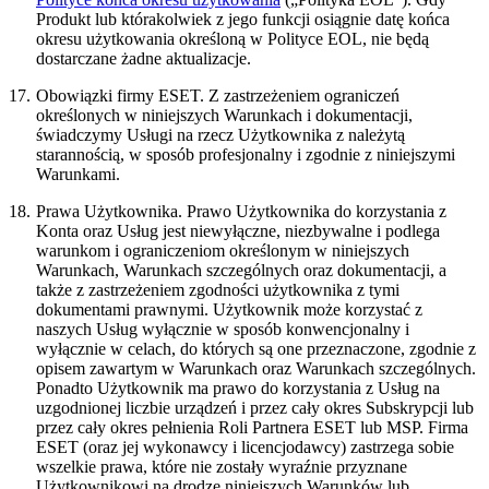
Produkt lub którakolwiek z jego funkcji osiągnie datę końca
okresu użytkowania określoną w Polityce EOL, nie będą
dostarczane żadne aktualizacje.
17.
Obowiązki firmy ESET.
Z zastrzeżeniem ograniczeń
określonych w niniejszych Warunkach i dokumentacji,
świadczymy Usługi na rzecz Użytkownika z należytą
starannością, w sposób profesjonalny i zgodnie z niniejszymi
Warunkami.
18.
Prawa Użytkownika.
Prawo Użytkownika do korzystania z
Konta oraz Usług jest niewyłączne, niezbywalne i podlega
warunkom i ograniczeniom określonym w niniejszych
Warunkach, Warunkach szczególnych oraz dokumentacji, a
także z zastrzeżeniem zgodności użytkownika z tymi
dokumentami prawnymi. Użytkownik może korzystać z
naszych Usług wyłącznie w sposób konwencjonalny i
wyłącznie w celach, do których są one przeznaczone, zgodnie z
opisem zawartym w Warunkach oraz Warunkach szczególnych.
Ponadto Użytkownik ma prawo do korzystania z Usług na
uzgodnionej liczbie urządzeń i przez cały okres Subskrypcji lub
przez cały okres pełnienia Roli Partnera ESET lub MSP. Firma
ESET (oraz jej wykonawcy i licencjodawcy) zastrzega sobie
wszelkie prawa, które nie zostały wyraźnie przyznane
Użytkownikowi na drodze niniejszych Warunków lub