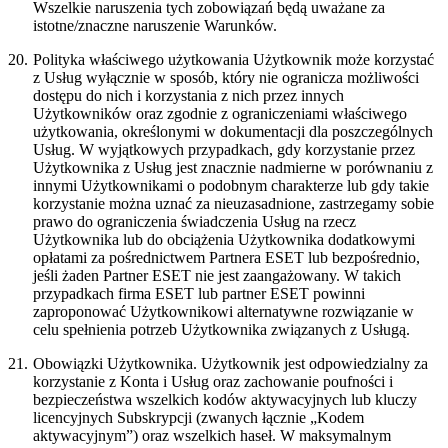
Wszelkie naruszenia tych zobowiązań będą uważane za
istotne/znaczne naruszenie Warunków.
20.
Polityka właściwego użytkowania
Użytkownik może korzystać
z Usług wyłącznie w sposób, który nie ogranicza możliwości
dostępu do nich i korzystania z nich przez innych
Użytkowników oraz zgodnie z ograniczeniami właściwego
użytkowania, określonymi w dokumentacji dla poszczególnych
Usług. W wyjątkowych przypadkach, gdy korzystanie przez
Użytkownika z Usług jest znacznie nadmierne w porównaniu z
innymi Użytkownikami o podobnym charakterze lub gdy takie
korzystanie można uznać za nieuzasadnione, zastrzegamy sobie
prawo do ograniczenia świadczenia Usług na rzecz
Użytkownika lub do obciążenia Użytkownika dodatkowymi
opłatami za pośrednictwem Partnera ESET lub bezpośrednio,
jeśli żaden Partner ESET nie jest zaangażowany. W takich
przypadkach firma ESET lub partner ESET powinni
zaproponować Użytkownikowi alternatywne rozwiązanie w
celu spełnienia potrzeb Użytkownika związanych z Usługą.
21.
Obowiązki Użytkownika.
Użytkownik jest odpowiedzialny za
korzystanie z Konta i Usług oraz zachowanie poufności i
bezpieczeństwa wszelkich kodów aktywacyjnych lub kluczy
licencyjnych Subskrypcji (zwanych łącznie „
Kodem
aktywacyjnym
”) oraz wszelkich haseł. W maksymalnym