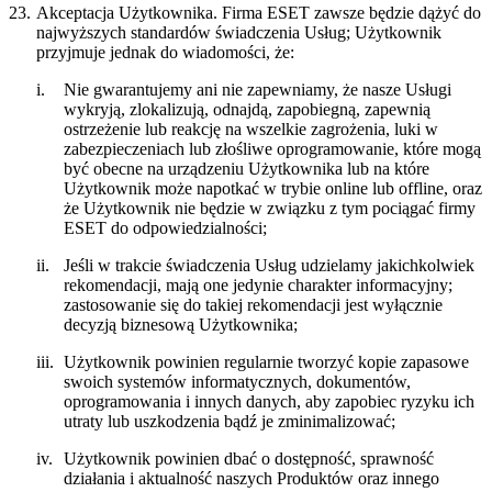
23.
Akceptacja Użytkownika.
Firma ESET zawsze będzie dążyć do
najwyższych standardów świadczenia Usług; Użytkownik
przyjmuje jednak do wiadomości, że:
i.
Nie gwarantujemy ani nie zapewniamy, że nasze Usługi
wykryją, zlokalizują, odnajdą, zapobiegną, zapewnią
ostrzeżenie lub reakcję na wszelkie zagrożenia, luki w
zabezpieczeniach lub złośliwe oprogramowanie, które mogą
być obecne na urządzeniu Użytkownika lub na które
Użytkownik może napotkać w trybie online lub offline, oraz
że Użytkownik nie będzie w związku z tym pociągać firmy
ESET do odpowiedzialności;
ii.
Jeśli w trakcie świadczenia Usług udzielamy jakichkolwiek
rekomendacji, mają one jedynie charakter informacyjny;
zastosowanie się do takiej rekomendacji jest wyłącznie
decyzją biznesową Użytkownika;
iii.
Użytkownik powinien regularnie tworzyć kopie zapasowe
swoich systemów informatycznych, dokumentów,
oprogramowania i innych danych, aby zapobiec ryzyku ich
utraty lub uszkodzenia bądź je zminimalizować;
iv.
Użytkownik powinien dbać o dostępność, sprawność
działania i aktualność naszych Produktów oraz innego