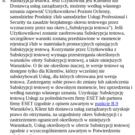
8.
Subskrypcja testowa.
Jeśli Użytkownik jest Klientem lub
Dostawcą usług zarządzanych, możemy według własnego
uznania zapewnić Użytkownikowi Poziom Ochrony,
samodzielne Produkty i/lub samodzielne Usługi Professional i
Security na zasadzie bezpłatnego okresu testowego przez
wyznaczony przez nas okres („
Subskrypcja testowa
”). Jeśli
Użytkownikowi zostanie zaoferowana Subskrypcja testowa,
szczegółowe warunki zostaną przedstawione w momencie
rejestracji i/lub w materiałach promocyjnych opisujących
Subskrypcję testową. Korzystanie przez Użytkownika z
Subskrypcji testowej wymaga przestrzegania określonych
warunków oferty Subskrypcji testowej, a także niniejszych
Warunków. O ile nie określono inaczej, te wersje testowe są
dostępne tylko dla Klientów, którzy wcześniej nie
subskrybowali Usług, dla których oferowana jest wersja
testowa. Zastrzegamy sobie prawo do zmiany lub zakończenia
Subskrypcji testowej w dowolnym momencie, bez uprzedzenia i
według naszego własnego uznania. Uzyskując Subskrypcję
testową Usługi za pośrednictwem firmy ESET lub partnera
firmy ESET (zgodnie z opisem zawartym w
punkcie B.9
Warunków), Klient lub dostawca usług zarządzanych uzyskuje
prawo do otrzymania, na uzgodniony okres Subskrypcji i z
zastrzeżeniem ograniczeń określonych w niniejszych
Warunkach, Usług określonych w ofercie Subskrypcji testowej
zgodnie z wyszczególnieniem zawartym w Potwierdzeniu