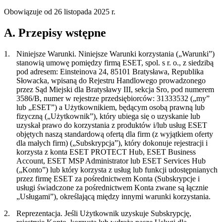
Obowiązuje od 26 listopada 2025 r.
A. Przepisy wstępne
1.
Niniejsze Warunki.
Niniejsze Warunki korzystania („
Warunki
”)
stanowią umowę pomiędzy firmą ESET, spol. s r. o., z siedzibą
pod adresem: Einsteinova 24, 85101 Bratysława, Republika
Słowacka, wpisaną do Rejestru Handlowego prowadzonego
przez Sąd Miejski dla Bratysławy III, sekcja Sro, pod numerem
3586/B, numer w rejestrze przedsiębiorców: 31333532 („
my
”
lub „
ESET”)
a Użytkownikiem, będącym osobą prawną lub
fizyczną („
Użytkownik
”), który ubiega się o uzyskanie lub
uzyskał prawo do korzystania z produktów i/lub usług ESET
objętych naszą standardową ofertą dla firm (z wyjątkiem oferty
dla małych firm) („
Subskrypcja
”), który dokonuje rejestracji i
korzysta z konta ESET PROTECT Hub, ESET Business
Account, ESET MSP Administrator lub ESET Services Hub
(„
Konto
”) lub który korzysta z usług lub funkcji udostępnianych
przez firmę ESET za pośrednictwem Konta (Subskrypcje i
usługi świadczone za pośrednictwem Konta zwane są łącznie
„
Usługami
”), określającą między innymi warunki korzystania.
2.
Reprezentacja.
Jeśli Użytkownik uzyskuje Subskrypcję,