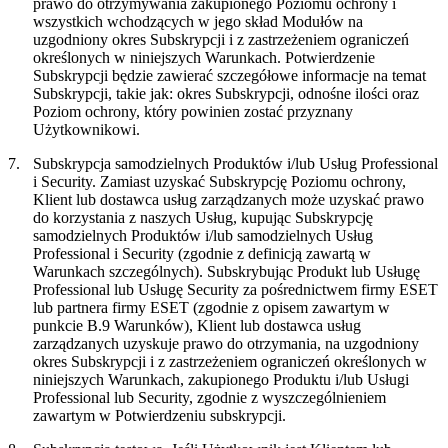
prawo do otrzymywania zakupionego Poziomu ochrony i
wszystkich wchodzących w jego skład Modułów na
uzgodniony okres Subskrypcji i z zastrzeżeniem ograniczeń
określonych w niniejszych Warunkach. Potwierdzenie
Subskrypcji będzie zawierać szczegółowe informacje na temat
Subskrypcji, takie jak: okres Subskrypcji, odnośne ilości oraz
Poziom ochrony, który powinien zostać przyznany
Użytkownikowi.
7.
Subskrypcja samodzielnych Produktów i/lub Usług Professional
i Security.
Zamiast uzyskać Subskrypcję Poziomu ochrony,
Klient lub dostawca usług zarządzanych może uzyskać prawo
do korzystania z naszych Usług, kupując Subskrypcję
samodzielnych Produktów i/lub samodzielnych Usług
Professional i Security (zgodnie z definicją zawartą w
Warunkach szczególnych). Subskrybując Produkt lub Usługę
Professional lub Usługę Security za pośrednictwem firmy ESET
lub partnera firmy ESET (zgodnie z opisem zawartym w
punkcie B.9 Warunków), Klient lub dostawca usług
zarządzanych uzyskuje prawo do otrzymania, na uzgodniony
okres Subskrypcji i z zastrzeżeniem ograniczeń określonych w
niniejszych Warunkach, zakupionego Produktu i/lub Usługi
Professional lub Security, zgodnie z wyszczególnieniem
zawartym w Potwierdzeniu subskrypcji.