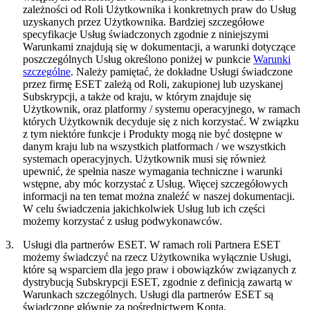
zależności od Roli Użytkownika i konkretnych praw do Usług
uzyskanych przez Użytkownika. Bardziej szczegółowe
specyfikacje Usług świadczonych zgodnie z niniejszymi
Warunkami znajdują się w dokumentacji, a warunki dotyczące
poszczególnych Usług określono poniżej w punkcie
Warunki
szczególne
. Należy pamiętać, że dokładne Usługi świadczone
przez firmę ESET zależą od Roli, zakupionej lub uzyskanej
Subskrypcji, a także od kraju, w którym znajduje się
Użytkownik, oraz platformy / systemu operacyjnego, w ramach
których Użytkownik decyduje się z nich korzystać. W związku
z tym niektóre funkcje i Produkty mogą nie być dostępne w
danym kraju lub na wszystkich platformach / we wszystkich
systemach operacyjnych. Użytkownik musi się również
upewnić, że spełnia nasze wymagania techniczne i warunki
wstępne, aby móc korzystać z Usług. Więcej szczegółowych
informacji na ten temat można znaleźć w naszej dokumentacji.
W celu świadczenia jakichkolwiek Usług lub ich części
możemy korzystać z usług podwykonawców.
3.
Usługi dla partnerów ESET.
W ramach roli Partnera ESET
możemy świadczyć na rzecz Użytkownika wyłącznie Usługi,
które są wsparciem dla jego praw i obowiązków związanych z
dystrybucją Subskrypcji ESET, zgodnie z definicją zawartą w
Warunkach szczególnych. Usługi dla partnerów ESET są
świadczone głównie za pośrednictwem Konta.