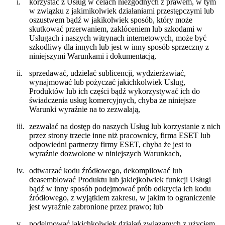
i.
korzystać z Usług w celach niezgodnych z prawem, w tym
w związku z jakimikolwiek działaniami przestępczymi lub
oszustwem bądź w jakikolwiek sposób, który może
skutkować przerwaniem, zakłóceniem lub szkodami w
Usługach i naszych witrynach internetowych, może być
szkodliwy dla innych lub jest w inny sposób sprzeczny z
niniejszymi Warunkami i dokumentacją,
ii.
sprzedawać, udzielać sublicencji, wydzierżawiać,
wynajmować lub pożyczać jakichkolwiek Usług,
Produktów lub ich części bądź wykorzystywać ich do
świadczenia usług komercyjnych, chyba że niniejsze
Warunki wyraźnie na to zezwalają,
iii.
zezwalać na dostęp do naszych Usług lub korzystanie z nich
przez strony trzecie inne niż pracownicy, firma ESET lub
odpowiedni partnerzy firmy ESET, chyba że jest to
wyraźnie dozwolone w niniejszych Warunkach,
iv.
odtwarzać kodu źródłowego, dekompilować lub
deasemblować Produktu lub jakiejkolwiek funkcji Usługi
bądź w inny sposób podejmować prób odkrycia ich kodu
źródłowego, z wyjątkiem zakresu, w jakim to ograniczenie
jest wyraźnie zabronione przez prawo; lub
v.
podejmować jakichkolwiek działań związanych z użyciem