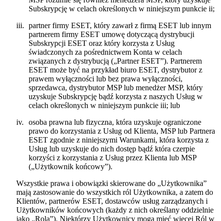
Subskrypcję w celach określonych w niniejszym punkcie ii;
iii.
partner firmy ESET, który zawarł z firmą ESET lub innym
partnerem firmy ESET umowę dotyczącą dystrybucji
Subskrypcji ESET oraz który korzysta z Usług
świadczonych za pośrednictwem Konta w celach
związanych z dystrybucją („
Partner ESET
”). Partnerem
ESET może być na przykład biuro ESET, dystrybutor z
prawem wyłączności lub bez prawa wyłączności,
sprzedawca, dystrybutor MSP lub menedżer MSP, który
uzyskuje Subskrypcję bądź korzysta z naszych Usług w
celach określonych w niniejszym punkcie iii; lub
iv.
osoba prawna lub fizyczna, która uzyskuje ograniczone
prawo do korzystania z Usług od Klienta, MSP lub Partnera
ESET zgodnie z niniejszymi Warunkami, która korzysta z
Usług lub uzyskuje do nich dostęp bądź która czerpie
korzyści z korzystania z Usług przez Klienta lub MSP
(„
Użytkownik końcowy
”).
Wszystkie prawa i obowiązki skierowane do „Użytkownika”
mają zastosowanie do wszystkich ról Użytkownika, a zatem do
Klientów, partnerów ESET, dostawców usług zarządzanych i
Użytkowników końcowych (każdy z nich określany oddzielnie
jako „
Rola
”). Niektórzy Użytkownicy mogą mieć więcej Ról w