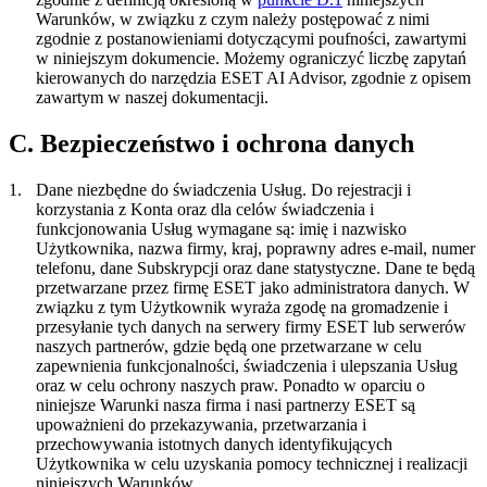
Warunków, w związku z czym należy postępować z nimi
zgodnie z postanowieniami dotyczącymi poufności, zawartymi
w niniejszym dokumencie. Możemy ograniczyć liczbę zapytań
kierowanych do narzędzia ESET AI Advisor, zgodnie z opisem
zawartym w naszej dokumentacji.
C. Bezpieczeństwo i ochrona danych
1.
Dane niezbędne do świadczenia Usług.
Do rejestracji i
korzystania z Konta oraz dla celów świadczenia i
funkcjonowania Usług wymagane są: imię i nazwisko
Użytkownika, nazwa firmy, kraj, poprawny adres e-mail, numer
telefonu, dane Subskrypcji oraz dane statystyczne. Dane te będą
przetwarzane przez firmę ESET jako administratora danych. W
związku z tym Użytkownik wyraża zgodę na gromadzenie i
przesyłanie tych danych na serwery firmy ESET lub serwerów
naszych partnerów, gdzie będą one przetwarzane w celu
zapewnienia funkcjonalności, świadczenia i ulepszania Usług
oraz w celu ochrony naszych praw. Ponadto w oparciu o
niniejsze Warunki nasza firma i nasi partnerzy ESET są
upoważnieni do przekazywania, przetwarzania i
przechowywania istotnych danych identyfikujących
Użytkownika w celu uzyskania pomocy technicznej i realizacji
niniejszych Warunków.