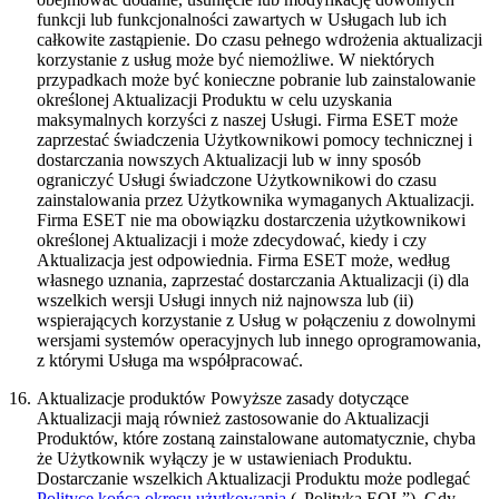
funkcji lub funkcjonalności zawartych w Usługach lub ich
całkowite zastąpienie. Do czasu pełnego wdrożenia aktualizacji
korzystanie z usług może być niemożliwe. W niektórych
przypadkach może być konieczne pobranie lub zainstalowanie
określonej Aktualizacji Produktu w celu uzyskania
maksymalnych korzyści z naszej Usługi. Firma ESET może
zaprzestać świadczenia Użytkownikowi pomocy technicznej i
dostarczania nowszych Aktualizacji lub w inny sposób
ograniczyć Usługi świadczone Użytkownikowi do czasu
zainstalowania przez Użytkownika wymaganych Aktualizacji.
Firma ESET nie ma obowiązku dostarczenia użytkownikowi
określonej Aktualizacji i może zdecydować, kiedy i czy
Aktualizacja jest odpowiednia. Firma ESET może, według
własnego uznania, zaprzestać dostarczania Aktualizacji (i) dla
wszelkich wersji Usługi innych niż najnowsza lub (ii)
wspierających korzystanie z Usług w połączeniu z dowolnymi
wersjami systemów operacyjnych lub innego oprogramowania,
z którymi Usługa ma współpracować.
16.
Aktualizacje produktów
Powyższe zasady dotyczące
Aktualizacji mają również zastosowanie do Aktualizacji
Produktów, które zostaną zainstalowane automatycznie, chyba
że Użytkownik wyłączy je w ustawieniach Produktu.
Dostarczanie wszelkich Aktualizacji Produktu może podlegać
Polityce końca okresu użytkowania
(„Polityka EOL”). Gdy