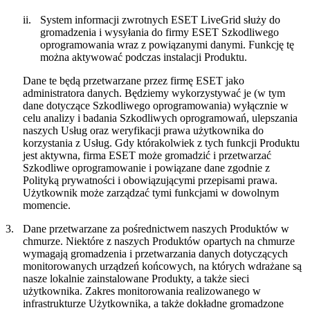
ii.
System informacji zwrotnych ESET LiveGrid służy do
gromadzenia i wysyłania do firmy ESET Szkodliwego
oprogramowania wraz z powiązanymi danymi. Funkcję tę
można aktywować podczas instalacji Produktu.
Dane te będą przetwarzane przez firmę ESET jako
administratora danych. Będziemy wykorzystywać je (w tym
dane dotyczące Szkodliwego oprogramowania) wyłącznie w
celu analizy i badania Szkodliwych oprogramowań, ulepszania
naszych Usług oraz weryfikacji prawa użytkownika do
korzystania z Usług. Gdy którakolwiek z tych funkcji Produktu
jest aktywna, firma ESET może gromadzić i przetwarzać
Szkodliwe oprogramowanie i powiązane dane zgodnie z
Polityką prywatności i obowiązującymi przepisami prawa.
Użytkownik może zarządzać tymi funkcjami w dowolnym
momencie.
3.
Dane przetwarzane za pośrednictwem naszych Produktów w
chmurze.
Niektóre z naszych Produktów opartych na chmurze
wymagają gromadzenia i przetwarzania danych dotyczących
monitorowanych urządzeń końcowych, na których wdrażane są
nasze lokalnie zainstalowane Produkty, a także sieci
użytkownika. Zakres monitorowania realizowanego w
infrastrukturze Użytkownika, a także dokładne gromadzone