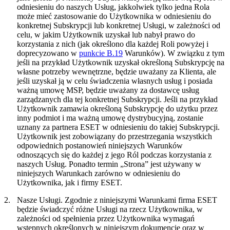
odniesieniu do naszych Usług, jakkolwiek tylko jedna Rola
może mieć zastosowanie do Użytkownika w odniesieniu do
konkretnej Subskrypcji lub konkretnej Usługi, w zależności od
celu, w jakim Użytkownik uzyskał lub nabył prawo do
korzystania z nich (jak określono dla każdej Roli powyżej i
doprecyzowano w
punkcie B.19
Warunków). W związku z tym
jeśli na przykład Użytkownik uzyskał określoną Subskrypcję na
własne potrzeby wewnętrzne, będzie uważany za Klienta, ale
jeśli uzyskał ją w celu świadczenia własnych usług i posiada
ważną umowę MSP, będzie uważany za dostawcę usług
zarządzanych dla tej konkretnej Subskrypcji. Jeśli na przykład
Użytkownik zamawia określoną Subskrypcję do użytku przez
inny podmiot i ma ważną umowę dystrybucyjną, zostanie
uznany za partnera ESET w odniesieniu do takiej Subskrypcji.
Użytkownik jest zobowiązany do przestrzegania wszystkich
odpowiednich postanowień niniejszych Warunków
odnoszących się do każdej z jego Ról podczas korzystania z
naszych Usług. Ponadto termin „
Strona
” jest używany w
niniejszych Warunkach zarówno w odniesieniu do
Użytkownika, jak i firmy ESET.
2.
Nasze Usługi.
Zgodnie z niniejszymi Warunkami firma ESET
będzie świadczyć różne Usługi na rzecz Użytkownika, w
zależności od spełnienia przez Użytkownika wymagań
wstępnych określonych w niniejszym dokumencie oraz w