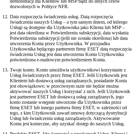
demonstracji dla Klientów lub MSP bądź do innych celów
dozwolonych w Polityce NFR.
12.
Data rozpoczęcia świadczenia usług.
Datą rozpoczęcia
świadczenia naszych Usług – a tym samym dniem, od którego
Usługi są dostępne dla Użytkownika jako Klienta lub MSP –
jest data określona w Potwierdzeniu subskrypcji, data wysłania
Potwierdzenia subskrypcji (jeśli nie została określona) lub data
utworzenia Konta przez Użytkownika. W przypadku
Użytkownika będącego partnerem firmy ESET datą rozpoczęcia
świadczenia Usług jest data utworzenia Konta Użytkownika
potwierdzona e-mailowym potwierdzeniem Konta.
13.
Twoje konto.
Konto umożliwia użytkownikowi korzystanie z
Usług świadczonych przez firmę ESET. Jeśli Użytkownik jest
Klientem lub dostawcą usług zarządzanych, posiadanie Konta
jest obowiązkowe; w przeciwnym razie nie będzie można
aktywować naszych Usług i korzystać z nich. Jeśli Użytkownik
jest partnerem ESET lub dostawcą usług zarządzanych, jego
konto zostanie wstępnie utworzone dla Użytkownika przez
firmę ESET lub innego partnera firmy ESET, w zależności od
tego, z kim Użytkownik zawarł umowę dotyczącą dystrybucji
Usług lub świadczenia usług zarządzanych. Aktywowanie
Konta jest konieczne, aby uzyskać dostęp do naszych Usług.
14.
Produkty ESET.
Aby korzystać z uzyskanych Usług, Klienci i