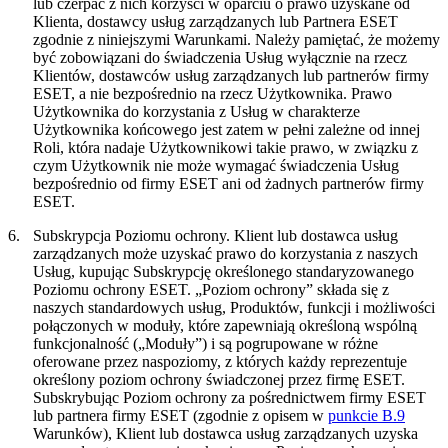
lub czerpać z nich korzyści w oparciu o prawo uzyskane od
Klienta, dostawcy usług zarządzanych lub Partnera ESET
zgodnie z niniejszymi Warunkami. Należy pamiętać, że możemy
być zobowiązani do świadczenia Usług wyłącznie na rzecz
Klientów, dostawców usług zarządzanych lub partnerów firmy
ESET, a nie bezpośrednio na rzecz Użytkownika. Prawo
Użytkownika do korzystania z Usług w charakterze
Użytkownika końcowego jest zatem w pełni zależne od innej
Roli, która nadaje Użytkownikowi takie prawo, w związku z
czym Użytkownik nie może wymagać świadczenia Usług
bezpośrednio od firmy ESET ani od żadnych partnerów firmy
ESET.
6.
Subskrypcja Poziomu ochrony.
Klient lub dostawca usług
zarządzanych może uzyskać prawo do korzystania z naszych
Usług, kupując Subskrypcję określonego standaryzowanego
Poziomu ochrony ESET. „
Poziom ochrony
” składa się z
naszych standardowych usług, Produktów, funkcji i możliwości
połączonych w moduły, które zapewniają określoną wspólną
funkcjonalność („Moduły”) i są pogrupowane w różne
oferowane przez nas
poziomy
, z których każdy reprezentuje
określony poziom ochrony świadczonej przez firmę ESET.
Subskrybując Poziom ochrony za pośrednictwem firmy ESET
lub partnera firmy ESET (zgodnie z opisem w
punkcie B.9
Warunków), Klient lub dostawca usług zarządzanych uzyska