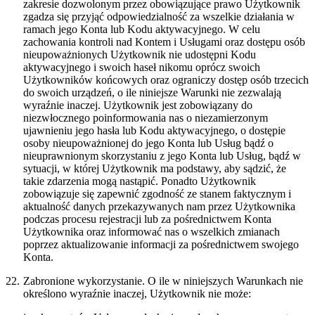
zakresie dozwolonym przez obowiązujące prawo Użytkownik
zgadza się przyjąć odpowiedzialność za wszelkie działania w
ramach jego Konta lub Kodu aktywacyjnego. W celu
zachowania kontroli nad Kontem i Usługami oraz dostępu osób
nieupoważnionych Użytkownik nie udostępni Kodu
aktywacyjnego i swoich haseł nikomu oprócz swoich
Użytkowników końcowych oraz ograniczy dostęp osób trzecich
do swoich urządzeń, o ile niniejsze Warunki nie zezwalają
wyraźnie inaczej. Użytkownik jest zobowiązany do
niezwłocznego poinformowania nas o niezamierzonym
ujawnieniu jego hasła lub Kodu aktywacyjnego, o dostępie
osoby nieupoważnionej do jego Konta lub Usług bądź o
nieuprawnionym skorzystaniu z jego Konta lub Usług, bądź w
sytuacji, w której Użytkownik ma podstawy, aby sądzić, że
takie zdarzenia mogą nastąpić. Ponadto Użytkownik
zobowiązuje się zapewnić zgodność ze stanem faktycznym i
aktualność danych przekazywanych nam przez Użytkownika
podczas procesu rejestracji lub za pośrednictwem Konta
Użytkownika oraz informować nas o wszelkich zmianach
poprzez aktualizowanie informacji za pośrednictwem swojego
Konta.
22.
Zabronione wykorzystanie.
O ile w niniejszych Warunkach nie
określono wyraźnie inaczej, Użytkownik nie może: