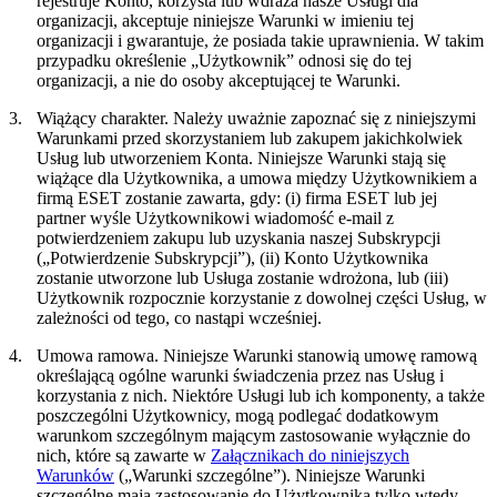
rejestruje Konto, korzysta lub wdraża nasze Usługi dla
organizacji, akceptuje niniejsze Warunki w imieniu tej
organizacji i gwarantuje, że posiada takie uprawnienia. W takim
przypadku określenie „Użytkownik” odnosi się do tej
organizacji, a nie do osoby akceptującej te Warunki.
3.
Wiążący charakter.
Należy uważnie zapoznać się z niniejszymi
Warunkami przed skorzystaniem lub zakupem jakichkolwiek
Usług lub utworzeniem Konta. Niniejsze Warunki stają się
wiążące dla Użytkownika, a umowa między Użytkownikiem a
firmą ESET zostanie zawarta, gdy: (i) firma ESET lub jej
partner wyśle Użytkownikowi wiadomość e-mail z
potwierdzeniem zakupu lub uzyskania naszej Subskrypcji
(„
Potwierdzenie Subskrypcji
”), (ii) Konto Użytkownika
zostanie utworzone lub Usługa zostanie wdrożona, lub (iii)
Użytkownik rozpocznie korzystanie z dowolnej części Usług, w
zależności od tego, co nastąpi wcześniej.
4.
Umowa ramowa.
Niniejsze Warunki stanowią umowę ramową
określającą ogólne warunki świadczenia przez nas Usług i
korzystania z nich. Niektóre Usługi lub ich komponenty, a także
poszczególni Użytkownicy, mogą podlegać dodatkowym
warunkom szczególnym mającym zastosowanie wyłącznie do
nich, które są zawarte w
Załącznikach do niniejszych
Warunków
(„
Warunki szczególne
”). Niniejsze Warunki
szczególne mają zastosowanie do Użytkownika tylko wtedy,