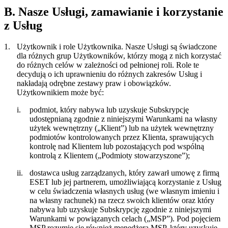
B. Nasze Usługi, zamawianie i korzystanie
z Usług
1.
Użytkownik i role Użytkownika.
Nasze Usługi są świadczone
dla różnych grup Użytkowników, którzy mogą z nich korzystać
do różnych celów w zależności od pełnionej roli. Role te
decydują o ich uprawnieniu do różnych zakresów Usług i
nakładają odrębne zestawy praw i obowiązków.
Użytkownikiem może być:
i.
podmiot, który nabywa lub uzyskuje Subskrypcję
udostępnianą zgodnie z niniejszymi Warunkami na własny
użytek wewnętrzny („
Klient
”) lub na użytek wewnętrzny
podmiotów kontrolowanych przez Klienta, sprawujących
kontrolę nad Klientem lub pozostających pod wspólną
kontrolą z Klientem („
Podmioty stowarzyszone
”);
ii.
dostawca usług zarządzanych, który zawarł umowę z firmą
ESET lub jej partnerem, umożliwiającą korzystanie z Usług
w celu świadczenia własnych usług (we własnym imieniu i
na własny rachunek) na rzecz swoich klientów oraz który
nabywa lub uzyskuje Subskrypcję zgodnie z niniejszymi
Warunkami w powiązanych celach („
MSP
”). Pod pojęciem
MSP rozumie się również menedżera MSP, który uzyskuje