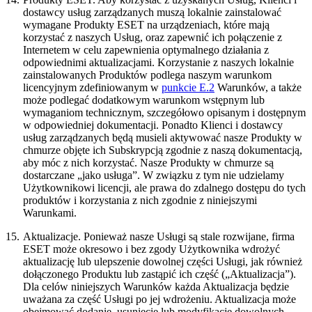
dostawcy usług zarządzanych muszą lokalnie zainstalować
wymagane Produkty ESET na urządzeniach, które mają
korzystać z naszych Usług, oraz zapewnić ich połączenie z
Internetem w celu zapewnienia optymalnego działania z
odpowiednimi aktualizacjami. Korzystanie z naszych lokalnie
zainstalowanych Produktów podlega naszym warunkom
licencyjnym zdefiniowanym w
punkcie E.2
Warunków, a także
może podlegać dodatkowym warunkom wstępnym lub
wymaganiom technicznym, szczegółowo opisanym i dostępnym
w odpowiedniej dokumentacji. Ponadto Klienci i dostawcy
usług zarządzanych będą musieli aktywować nasze Produkty w
chmurze objęte ich Subskrypcją zgodnie z naszą dokumentacją,
aby móc z nich korzystać. Nasze Produkty w chmurze są
dostarczane „jako usługa”. W związku z tym nie udzielamy
Użytkownikowi licencji, ale prawa do zdalnego dostępu do tych
produktów i korzystania z nich zgodnie z niniejszymi
Warunkami.
15.
Aktualizacje.
Ponieważ nasze Usługi są stale rozwijane, firma
ESET może okresowo i bez zgody Użytkownika wdrożyć
aktualizację lub ulepszenie dowolnej części Usługi, jak również
dołączonego Produktu lub zastąpić ich część („Aktualizacja”).
Dla celów niniejszych Warunków każda Aktualizacja będzie
uważana za część Usługi po jej wdrożeniu. Aktualizacja może
obejmować dodanie, usunięcie lub modyfikację dowolnych