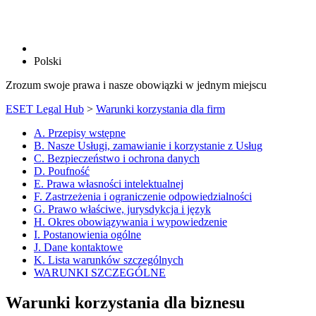
Polski
Zrozum swoje prawa i nasze obowiązki w jednym miejscu
ESET Legal Hub
>
Warunki korzystania dla firm
A. Przepisy wstępne
B. Nasze Usługi, zamawianie i korzystanie z Usług
C. Bezpieczeństwo i ochrona danych
D. Poufność
E. Prawa własności intelektualnej
F. Zastrzeżenia i ograniczenie odpowiedzialności
G. Prawo właściwe, jurysdykcja i język
H. Okres obowiązywania i wypowiedzenie
I. Postanowienia ogólne
J. Dane kontaktowe
K. Lista warunków szczególnych
WARUNKI SZCZEGÓLNE
Warunki korzystania dla biznesu