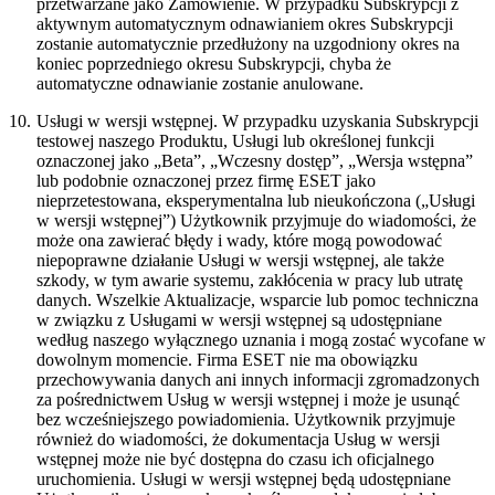
przetwarzane jako Zamówienie. W przypadku Subskrypcji z
aktywnym automatycznym odnawianiem okres Subskrypcji
zostanie automatycznie przedłużony na uzgodniony okres na
koniec poprzedniego okresu Subskrypcji, chyba że
automatyczne odnawianie zostanie anulowane.
10.
Usługi w wersji wstępnej.
W przypadku uzyskania Subskrypcji
testowej naszego Produktu, Usługi lub określonej funkcji
oznaczonej jako „Beta”, „Wczesny dostęp”, „Wersja wstępna”
lub podobnie oznaczonej przez firmę ESET jako
nieprzetestowana, eksperymentalna lub nieukończona („
Usługi
w wersji wstępnej
”) Użytkownik przyjmuje do wiadomości, że
może ona zawierać błędy i wady, które mogą powodować
niepoprawne działanie Usługi w wersji wstępnej, ale także
szkody, w tym awarie systemu, zakłócenia w pracy lub utratę
danych. Wszelkie Aktualizacje, wsparcie lub pomoc techniczna
w związku z Usługami w wersji wstępnej są udostępniane
według naszego wyłącznego uznania i mogą zostać wycofane w
dowolnym momencie. Firma ESET nie ma obowiązku
przechowywania danych ani innych informacji zgromadzonych
za pośrednictwem Usług w wersji wstępnej i może je usunąć
bez wcześniejszego powiadomienia. Użytkownik przyjmuje
również do wiadomości, że dokumentacja Usług w wersji
wstępnej może nie być dostępna do czasu ich oficjalnego
uruchomienia. Usługi w wersji wstępnej będą udostępniane