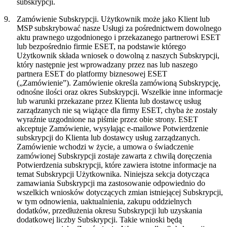
subskrypcji.
9.
Zamówienie Subskrypcji.
Użytkownik może jako Klient lub
MSP subskrybować nasze Usługi za pośrednictwem dowolnego
aktu prawnego uzgodnionego i przekazanego partnerowi ESET
lub bezpośrednio firmie ESET, na podstawie którego
Użytkownik składa wniosek o dowolną z naszych Subskrypcji,
który następnie jest wprowadzany przez nas lub naszego
partnera ESET do platformy biznesowej ESET
(„
Zamówienie
”). Zamówienie określa zamówioną Subskrypcję,
odnośne ilości oraz okres Subskrypcji. Wszelkie inne informacje
lub warunki przekazane przez Klienta lub dostawcę usług
zarządzanych nie są wiążące dla firmy ESET, chyba że zostały
wyraźnie uzgodnione na piśmie przez obie strony. ESET
akceptuje Zamówienie, wysyłając e-mailowe Potwierdzenie
subskrypcji do Klienta lub dostawcy usług zarządzanych.
Zamówienie wchodzi w życie, a umowa o świadczenie
zamówionej Subskrypcji zostaje zawarta z chwilą doręczenia
Potwierdzenia subskrypcji, które zawiera istotne informacje na
temat Subskrypcji Użytkownika. Niniejsza sekcja dotycząca
zamawiania Subskrypcji ma zastosowanie odpowiednio do
wszelkich wniosków dotyczących zmian istniejącej Subskrypcji,
w tym odnowienia, uaktualnienia, zakupu oddzielnych
dodatków, przedłużenia okresu Subskrypcji lub uzyskania
dodatkowej liczby Subskrypcji. Takie wnioski będą