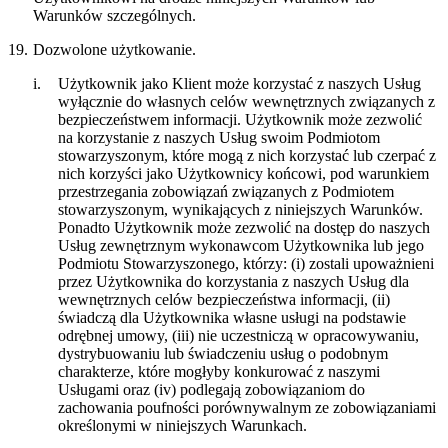
Warunków szczególnych.
19.
Dozwolone użytkowanie.
i.
Użytkownik jako Klient może korzystać z naszych Usług
wyłącznie do własnych celów wewnętrznych związanych z
bezpieczeństwem informacji. Użytkownik może zezwolić
na korzystanie z naszych Usług swoim Podmiotom
stowarzyszonym, które mogą z nich korzystać lub czerpać z
nich korzyści jako Użytkownicy końcowi, pod warunkiem
przestrzegania zobowiązań związanych z Podmiotem
stowarzyszonym, wynikających z niniejszych Warunków.
Ponadto Użytkownik może zezwolić na dostęp do naszych
Usług zewnętrznym wykonawcom Użytkownika lub jego
Podmiotu Stowarzyszonego, którzy: (i) zostali upoważnieni
przez Użytkownika do korzystania z naszych Usług dla
wewnętrznych celów bezpieczeństwa informacji, (ii)
świadczą dla Użytkownika własne usługi na podstawie
odrębnej umowy, (iii) nie uczestniczą w opracowywaniu,
dystrybuowaniu lub świadczeniu usług o podobnym
charakterze, które mogłyby konkurować z naszymi
Usługami oraz (iv) podlegają zobowiązaniom do
zachowania poufności porównywalnym ze zobowiązaniami
określonymi w niniejszych Warunkach.