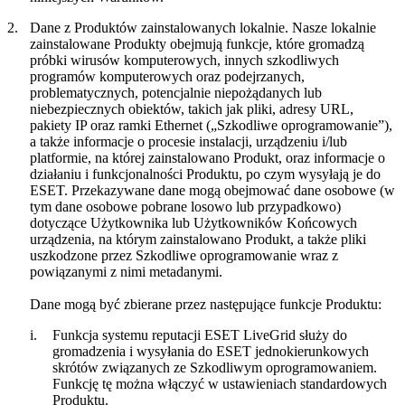
2.
Dane z Produktów zainstalowanych lokalnie.
Nasze lokalnie
zainstalowane Produkty obejmują funkcje, które gromadzą
próbki wirusów komputerowych, innych szkodliwych
programów komputerowych oraz podejrzanych,
problematycznych, potencjalnie niepożądanych lub
niebezpiecznych obiektów, takich jak pliki, adresy URL,
pakiety IP oraz ramki Ethernet („
Szkodliwe oprogramowanie
”),
a także informacje o procesie instalacji, urządzeniu i/lub
platformie, na której zainstalowano Produkt, oraz informacje o
działaniu i funkcjonalności Produktu, po czym wysyłają je do
ESET. Przekazywane dane mogą obejmować dane osobowe (w
tym dane osobowe pobrane losowo lub przypadkowo)
dotyczące Użytkownika lub Użytkowników Końcowych
urządzenia, na którym zainstalowano Produkt, a także pliki
uszkodzone przez Szkodliwe oprogramowanie wraz z
powiązanymi z nimi metadanymi.
Dane mogą być zbierane przez następujące funkcje Produktu:
i.
Funkcja systemu reputacji ESET LiveGrid służy do
gromadzenia i wysyłania do ESET jednokierunkowych
skrótów związanych ze Szkodliwym oprogramowaniem.
Funkcję tę można włączyć w ustawieniach standardowych
Produktu.