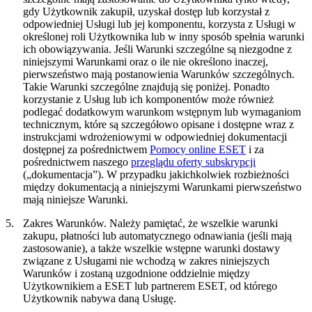
gdy Użytkownik zakupił, uzyskał dostęp lub korzystał z
odpowiedniej Usługi lub jej komponentu, korzysta z Usługi w
określonej roli Użytkownika lub w inny sposób spełnia warunki
ich obowiązywania. Jeśli Warunki szczególne są niezgodne z
niniejszymi Warunkami oraz o ile nie określono inaczej,
pierwszeństwo mają postanowienia Warunków szczególnych.
Takie Warunki szczególne znajdują się poniżej. Ponadto
korzystanie z Usług lub ich komponentów może również
podlegać dodatkowym warunkom wstępnym lub wymaganiom
technicznym, które są szczegółowo opisane i dostępne wraz z
instrukcjami wdrożeniowymi w odpowiedniej dokumentacji
dostępnej za pośrednictwem
Pomocy online ESET
i za
pośrednictwem naszego
przeglądu oferty subskrypcji
(„
dokumentacja
”). W przypadku jakichkolwiek rozbieżności
między dokumentacją a niniejszymi Warunkami pierwszeństwo
mają niniejsze Warunki.
5.
Zakres Warunków.
Należy pamiętać, że wszelkie warunki
zakupu, płatności lub automatycznego odnawiania (jeśli mają
zastosowanie), a także wszelkie wstępne warunki dostawy
związane z Usługami nie wchodzą w zakres niniejszych
Warunków i zostaną uzgodnione oddzielnie między
Użytkownikiem a ESET lub partnerem ESET, od którego
Użytkownik nabywa daną Usługę.