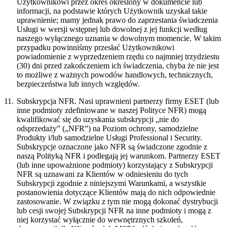
Użytkownikowi przez okres określony w dokumencie lub
informacji, na podstawie których Użytkownik uzyskał takie
uprawnienie; mamy jednak prawo do zaprzestania świadczenia
Usługi w wersji wstępnej lub dowolnej z jej funkcji według
naszego wyłącznego uznania w dowolnym momencie. W takim
przypadku powinniśmy przesłać Użytkownikowi
powiadomienie z wyprzedzeniem rzędu co najmniej trzydziestu
(30) dni przed zakończeniem ich świadczenia, chyba że nie jest
to możliwe z ważnych powodów handlowych, technicznych,
bezpieczeństwa lub innych względów.
11.
Subskrypcja NFR.
Nasi uprawnieni partnerzy firmy ESET (lub
inne podmioty zdefiniowane w naszej Polityce NFR) mogą
kwalifikować się do uzyskania subskrypcji „nie do
odsprzedaży” („
NFR
”) na Poziom ochrony, samodzielne
Produkty i/lub samodzielne Usługi Professional i Security.
Subskrypcje oznaczone jako NFR są świadczone zgodnie z
naszą Polityką NFR i podlegają jej warunkom. Partnerzy ESET
(lub inne upoważnione podmioty) korzystający z Subskrypcji
NFR są uznawani za Klientów w odniesieniu do tych
Subskrypcji zgodnie z niniejszymi Warunkami, a wszystkie
postanowienia dotyczące Klientów mają do nich odpowiednie
zastosowanie. W związku z tym nie mogą dokonać dystrybucji
lub cesji swojej Subskrypcji NFR na inne podmioty i mogą z
niej korzystać wyłącznie do wewnętrznych szkoleń,