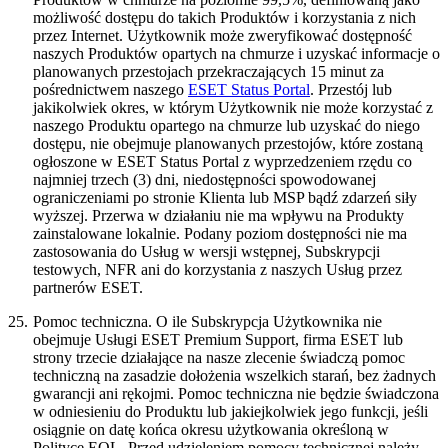
możliwość dostępu do takich Produktów i korzystania z nich
przez Internet. Użytkownik może zweryfikować dostępność
naszych Produktów opartych na chmurze i uzyskać informacje o
planowanych przestojach przekraczających 15 minut za
pośrednictwem naszego
ESET Status Portal
. Przestój lub
jakikolwiek okres, w którym Użytkownik nie może korzystać z
naszego Produktu opartego na chmurze lub uzyskać do niego
dostępu, nie obejmuje planowanych przestojów, które zostaną
ogłoszone w ESET Status Portal z wyprzedzeniem rzędu co
najmniej trzech (3) dni, niedostępności spowodowanej
ograniczeniami po stronie Klienta lub MSP bądź zdarzeń siły
wyższej. Przerwa w działaniu nie ma wpływu na Produkty
zainstalowane lokalnie. Podany poziom dostępności nie ma
zastosowania do Usług w wersji wstępnej, Subskrypcji
testowych, NFR ani do korzystania z naszych Usług przez
partnerów ESET.
25.
Pomoc techniczna.
O ile Subskrypcja Użytkownika nie
obejmuje Usługi ESET Premium Support, firma ESET lub
strony trzecie działające na nasze zlecenie świadczą pomoc
techniczną na zasadzie dołożenia wszelkich starań, bez żadnych
gwarancji ani rękojmi. Pomoc techniczna nie będzie świadczona
w odniesieniu do Produktu lub jakiejkolwiek jego funkcji, jeśli
osiągnie on datę końca okresu użytkowania określoną w
Polityce EOL. Przed udzieleniem pomocy technicznej należy