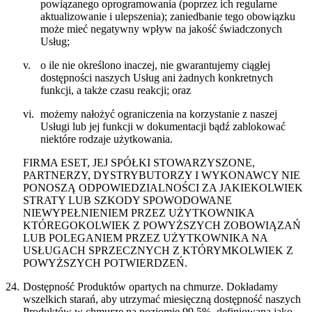
powiązanego oprogramowania (poprzez ich regularne
aktualizowanie i ulepszenia); zaniedbanie tego obowiązku
może mieć negatywny wpływ na jakość świadczonych
Usług;
v.
o ile nie określono inaczej, nie gwarantujemy ciągłej
dostępności naszych Usług ani żadnych konkretnych
funkcji, a także czasu reakcji; oraz
vi.
możemy nałożyć ograniczenia na korzystanie z naszej
Usługi lub jej funkcji w dokumentacji bądź zablokować
niektóre rodzaje użytkowania.
FIRMA ESET, JEJ SPÓŁKI STOWARZYSZONE,
PARTNERZY, DYSTRYBUTORZY I WYKONAWCY NIE
PONOSZĄ ODPOWIEDZIALNOŚCI ZA JAKIEKOLWIEK
STRATY LUB SZKODY SPOWODOWANE
NIEWYPEŁNIENIEM PRZEZ UŻYTKOWNIKA
KTÓREGOKOLWIEK Z POWYŻSZYCH ZOBOWIĄZAŃ
LUB POLEGANIEM PRZEZ UŻYTKOWNIKA NA
USŁUGACH SPRZECZNYCH Z KTÓRYMKOLWIEK Z
POWYŻSZYCH POTWIERDZEŃ.
24.
Dostępność Produktów opartych na chmurze.
Dokładamy
wszelkich starań, aby utrzymać miesięczną dostępność naszych
Produktów w chmurze na poziomie 99,5%, definiowaną jako