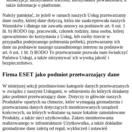
także informacje o platformie.
Należy pamiętać, że jeżeli w ramach naszych Usług przetwarzamy
dane osoby, której dane dotyczą, która nie zaakceptowała naszych
Warunków i dlatego nie zawarła umowy na podstawie art. 6 ust. 1
lit. b) RODO (np. pracownik, członek rodziny, inna osoba, której
upoważniono do korzystania z Usług, lub osoby trzecie w
przypadku podejrzanego pobierania próbek), przetwarzamy ich
dane na podstawie naszego uzasadnionego interesu na podstawie
art. 6 ust. 1 lit. f) RODO To przetwarzanie pozwala nam świadczyć
Państwu Usługi, a także utrzymywać ich wysoką jakość i
bezpieczeństwo.
Firma ESET jako podmiot przetwarzający dane
W niniejszej sekcji przedstawiono kategorie danych przetwarzanych
w związku z naszymi Usługami, w odniesieniu do których działamy
jako podmiot przetwarzający dane. Dotyczy to głównie naszych
Produktów opartych na chmurze, które wymagają gromadzenia i
przetwarzania danych dotyczących monitorowanych urządzeń
końcowych, na których wdrażane są nasze lokalnie zainstalowane
Produkty, a także sieci użytkownika. Zakres monitorowania
realizowanego w infrastrukturze Użytkownika, a także dokładne
gromadzone dane zależą od reguł, wykluczeń i ustawień