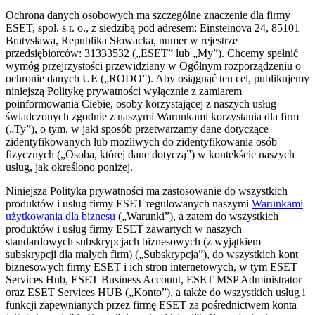
Ochrona danych osobowych ma szczególne znaczenie dla firmy
ESET, spol. s r. o., z siedzibą pod adresem: Einsteinova 24, 85101
Bratysława, Republika Słowacka, numer w rejestrze
przedsiębiorców: 31333532 („
ESET
” lub „
My
”). Chcemy spełnić
wymóg przejrzystości przewidziany w Ogólnym rozporządzeniu o
ochronie danych UE („
RODO
”). Aby osiągnąć ten cel, publikujemy
niniejszą Politykę prywatności wyłącznie z zamiarem
poinformowania Ciebie, osoby korzystającej z naszych usług
świadczonych zgodnie z naszymi Warunkami korzystania dla firm
(„
Ty
”), o tym, w jaki sposób przetwarzamy dane dotyczące
zidentyfikowanych lub możliwych do zidentyfikowania osób
fizycznych („
Osoba, której dane dotyczą
”) w kontekście naszych
usług, jak określono poniżej.
Niniejsza Polityka prywatności ma zastosowanie do wszystkich
produktów i usług firmy ESET regulowanych naszymi
Warunkami
użytkowania dla biznesu
(„
Warunki
”), a zatem do wszystkich
produktów i usług firmy ESET zawartych w naszych
standardowych subskrypcjach biznesowych (z wyjątkiem
subskrypcji dla małych firm) („
Subskrypcja
”), do wszystkich kont
biznesowych firmy ESET i ich stron internetowych, w tym ESET
Services Hub, ESET Business Account, ESET MSP Administrator
oraz ESET Services HUB („
Konto
”), a także do wszystkich usług i
funkcji zapewnianych przez firmę ESET za pośrednictwem konta