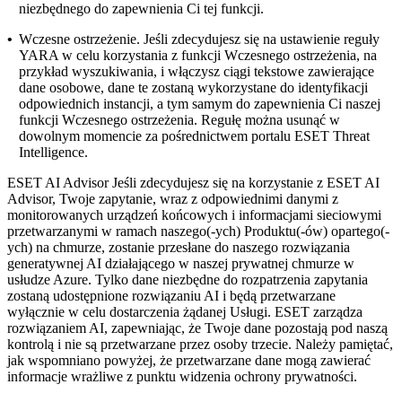
niezbędnego do zapewnienia Ci tej funkcji.
•
Wczesne ostrzeżenie.
Jeśli zdecydujesz się na ustawienie reguły
YARA w celu korzystania z funkcji Wczesnego ostrzeżenia, na
przykład wyszukiwania, i włączysz ciągi tekstowe zawierające
dane osobowe, dane te zostaną wykorzystane do identyfikacji
odpowiednich instancji, a tym samym do zapewnienia Ci naszej
funkcji Wczesnego ostrzeżenia. Regułę można usunąć w
dowolnym momencie za pośrednictwem portalu ESET Threat
Intelligence.
ESET AI Advisor
Jeśli zdecydujesz się na korzystanie z ESET AI
Advisor, Twoje zapytanie, wraz z odpowiednimi danymi z
monitorowanych urządzeń końcowych i informacjami sieciowymi
przetwarzanymi w ramach naszego(-ych) Produktu(-ów) opartego(-
ych) na chmurze, zostanie przesłane do naszego rozwiązania
generatywnej AI działającego w naszej prywatnej chmurze w
usłudze Azure. Tylko dane niezbędne do rozpatrzenia zapytania
zostaną udostępnione rozwiązaniu AI i będą przetwarzane
wyłącznie w celu dostarczenia żądanej Usługi. ESET zarządza
rozwiązaniem AI, zapewniając, że Twoje dane pozostają pod naszą
kontrolą i nie są przetwarzane przez osoby trzecie. Należy pamiętać,
jak wspomniano powyżej, że przetwarzane dane mogą zawierać
informacje wrażliwe z punktu widzenia ochrony prywatności.