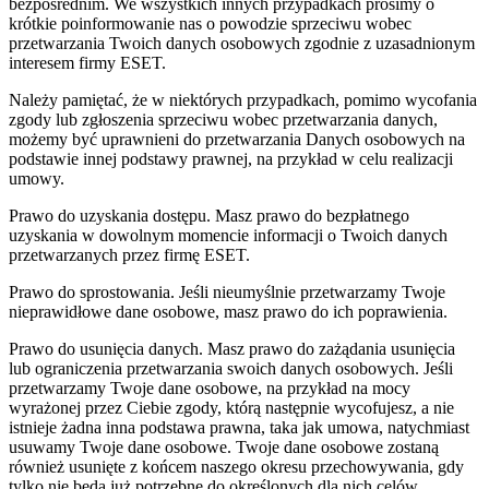
bezpośrednim. We wszystkich innych przypadkach prosimy o
krótkie poinformowanie nas o powodzie sprzeciwu wobec
przetwarzania Twoich danych osobowych zgodnie z uzasadnionym
interesem firmy ESET.
Należy pamiętać, że w niektórych przypadkach, pomimo wycofania
zgody lub zgłoszenia sprzeciwu wobec przetwarzania danych,
możemy być uprawnieni do przetwarzania Danych osobowych na
podstawie innej podstawy prawnej, na przykład w celu realizacji
umowy.
Prawo do uzyskania dostępu.
Masz prawo do bezpłatnego
uzyskania w dowolnym momencie informacji o Twoich danych
przetwarzanych przez firmę ESET.
Prawo do sprostowania.
Jeśli nieumyślnie przetwarzamy Twoje
nieprawidłowe dane osobowe, masz prawo do ich poprawienia.
Prawo do usunięcia danych.
Masz prawo do zażądania usunięcia
lub ograniczenia przetwarzania swoich danych osobowych. Jeśli
przetwarzamy Twoje dane osobowe, na przykład na mocy
wyrażonej przez Ciebie zgody, którą następnie wycofujesz, a nie
istnieje żadna inna podstawa prawna, taka jak umowa, natychmiast
usuwamy Twoje dane osobowe. Twoje dane osobowe zostaną
również usunięte z końcem naszego okresu przechowywania, gdy
tylko nie będą już potrzebne do określonych dla nich celów.