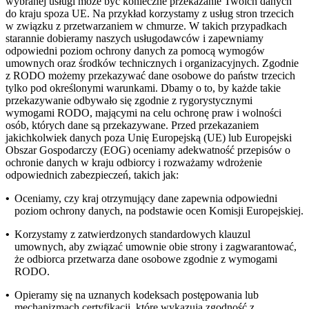
wybranej usługi może być konieczne przekazanie Twoich danych
do kraju spoza UE. Na przykład korzystamy z usług stron trzecich
w związku z przetwarzaniem w chmurze. W takich przypadkach
starannie dobieramy naszych usługodawców i zapewniamy
odpowiedni poziom ochrony danych za pomocą wymogów
umownych oraz środków technicznych i organizacyjnych. Zgodnie
z RODO możemy przekazywać dane osobowe do państw trzecich
tylko pod określonymi warunkami. Dbamy o to, by każde takie
przekazywanie odbywało się zgodnie z rygorystycznymi
wymogami RODO, mającymi na celu ochronę praw i wolności
osób, których dane są przekazywane. Przed przekazaniem
jakichkolwiek danych poza Unię Europejską (UE) lub Europejski
Obszar Gospodarczy (EOG) oceniamy adekwatność przepisów o
ochronie danych w kraju odbiorcy i rozważamy wdrożenie
odpowiednich zabezpieczeń, takich jak:
•
Oceniamy, czy kraj otrzymujący dane zapewnia odpowiedni
poziom ochrony danych, na podstawie ocen Komisji Europejskiej.
•
Korzystamy z zatwierdzonych standardowych klauzul
umownych, aby związać umownie obie strony i zagwarantować,
że odbiorca przetwarza dane osobowe zgodnie z wymogami
RODO.
•
Opieramy się na uznanych kodeksach postępowania lub
mechanizmach certyfikacji, które wykazują zgodność z