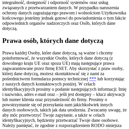
integralność, dostępność i odporność systemów oraz usług
związanych z przetwarzaniem danych. W przypadku naruszenia
ochrony danych zagrażającego prawom i wolnościom Użytkownika
końcowego jesteśmy jednak gotowi do powiadomienia o tym fakcie
odpowiednich organów nadzorczych oraz Osób, których dane
dotyczą.
Prawa osób, których dane dotyczą
Prawa każdej Osoby, które dane dotyczą, są ważne i chcemy
poinformować, że wszystkie Osoby, których dane dotyczą (z
dowolnego kraju UE oraz spoza UE) mają następujące prawa
zagwarantowane przez firmę ESET. Aby skorzystać z praw osoby,
której dane dotyczą, możesz skontaktować się z nami za
pośrednictwem formularza pomocy technicznej
***
lub korzystając
z naszych danych kontaktowych poniżej. W celach
identyfikacyjnych prosimy o podanie następujących informacji: Imię
i nazwisko, adres e-mail oraz – jeśli jest dostępny – klucz aktywacji
lub numer klienta oraz przynależność do firmy. Prosimy o
powstrzymanie się od przesyłania nam jakichkolwiek innych
danych osobowych, takich jak data urodzenia. Zwracamy uwagę, że
aby móc przetworzyć Twoje zapytanie, a także w celach
identyfikacyjnych, będziemy przetwarzać Twoje dane osobowe.
Należy pamiętać, że zgodnie z rozporządzeniem RODO niniejsza