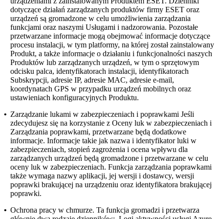
urządzeniami z zainstalowanym Produktem ESET. Dzienniki
dotyczące działań zarządzanych produktów firmy ESET oraz
urządzeń są gromadzone w celu umożliwienia zarządzania
funkcjami oraz naszymi Usługami i nadzorowania. Pozostałe
przetwarzane informacje mogą obejmować informacje dotyczące
procesu instalacji, w tym platformy, na której został zainstalowany
Produkt, a także informacje o działaniu i funkcjonalności naszych
Produktów lub zarządzanych urządzeń, w tym o sprzętowym
odcisku palca, identyfikatorach instalacji, identyfikatorach
Subskrypcji, adresie IP, adresie MAC, adresie e-mail,
koordynatach GPS w przypadku urządzeń mobilnych oraz
ustawieniach konfiguracyjnych Produktu.
•
Zarządzanie lukami w zabezpieczeniach i poprawkami
Jeśli
zdecydujesz się na korzystanie z Oceny luk w zabezpieczeniach i
Zarządzania poprawkami, przetwarzane będą dodatkowe
informacje. Informacje takie jak nazwa i identyfikator luki w
zabezpieczeniach, stopień zagrożenia i ocena wpływu dla
zarządzanych urządzeń będą gromadzone i przetwarzane w celu
oceny luk w zabezpieczeniach. Funkcja zarządzania poprawkami
także wymaga nazwy aplikacji, jej wersji i dostawcy, wersji
poprawki brakującej na urządzeniu oraz identyfikatora brakującej
poprawki.
•
Ochrona pracy w chmurze.
Ta funkcja gromadzi i przetwarza
głównie dwa rodzaje dzienników: Logi aktywności usługi Azure