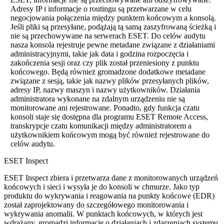
Adresy IP i informacje o routingu są przetwarzane w celu
negocjowania połączenia między punktem końcowym a konsolą.
Jeśli pliki są przesyłane, podążają tą samą zaszyfrowaną ścieżką i
nie są przechowywane na serwerach ESET. Do celów audytu
nasza konsola rejestruje pewne metadane związane z działaniami
administracyjnymi, takie jak data i godzina rozpoczęcia i
zakończenia sesji oraz czy plik został przeniesiony z punktu
końcowego. Będą również gromadzone dodatkowe metadane
związane z sesją, takie jak nazwy plików przesyłanych plików,
adresy IP, nazwy maszyn i nazwy użytkowników. Działania
administratora wykonane na zdalnym urządzeniu nie są
monitorowane ani rejestrowane. Ponadto, gdy funkcja czatu
konsoli staje się dostępna dla programu ESET Remote Access,
transkrypcje czatu komunikacji między administratorem a
użytkownikiem końcowym mogą być również rejestrowane do
celów audytu.
ESET Inspect
ESET Inspect zbiera i przetwarza dane z monitorowanych urządzeń
końcowych i sieci i wysyła je do konsoli w chmurze. Jako typ
produktu do wykrywania i reagowania na punkty końcowe (EDR)
został zaprojektowany do szczegółowego monitorowania i
wykrywania anomalii. W punktach końcowych, w których jest
wdrażany, gromadzi informacje o działaniach i zdarzeniach systemu