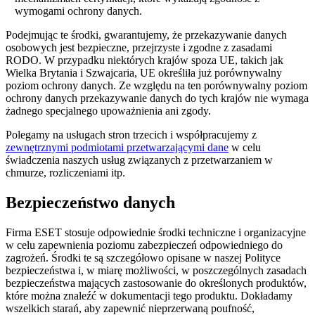
wymogami ochrony danych.
Podejmując te środki, gwarantujemy, że przekazywanie danych
osobowych jest bezpieczne, przejrzyste i zgodne z zasadami
RODO. W przypadku niektórych krajów spoza UE, takich jak
Wielka Brytania i Szwajcaria, UE określiła już porównywalny
poziom ochrony danych. Ze względu na ten porównywalny poziom
ochrony danych przekazywanie danych do tych krajów nie wymaga
żadnego specjalnego upoważnienia ani zgody.
Polegamy na usługach stron trzecich i współpracujemy z
zewnętrznymi podmiotami przetwarzającymi dane
w celu
świadczenia naszych usług związanych z przetwarzaniem w
chmurze, rozliczeniami itp.
Bezpieczeństwo danych
Firma ESET stosuje odpowiednie środki techniczne i organizacyjne
w celu zapewnienia poziomu zabezpieczeń odpowiedniego do
zagrożeń. Środki te są szczegółowo opisane w naszej Polityce
bezpieczeństwa i, w miarę możliwości, w poszczególnych zasadach
bezpieczeństwa mających zastosowanie do określonych produktów,
które można znaleźć w dokumentacji tego produktu. Dokładamy
wszelkich starań, aby zapewnić nieprzerwaną poufność,