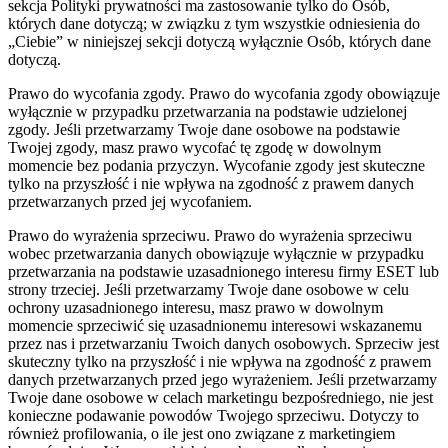
sekcja Polityki prywatności ma zastosowanie tylko do Osób,
których dane dotyczą; w związku z tym wszystkie odniesienia do
„Ciebie” w niniejszej sekcji dotyczą wyłącznie Osób, których dane
dotyczą.
Prawo do wycofania zgody.
Prawo do wycofania zgody obowiązuje
wyłącznie w przypadku przetwarzania na podstawie udzielonej
zgody. Jeśli przetwarzamy Twoje dane osobowe na podstawie
Twojej zgody, masz prawo wycofać tę zgodę w dowolnym
momencie bez podania przyczyn. Wycofanie zgody jest skuteczne
tylko na przyszłość i nie wpływa na zgodność z prawem danych
przetwarzanych przed jej wycofaniem.
Prawo do wyrażenia sprzeciwu.
Prawo do wyrażenia sprzeciwu
wobec przetwarzania danych obowiązuje wyłącznie w przypadku
przetwarzania na podstawie uzasadnionego interesu firmy ESET lub
strony trzeciej. Jeśli przetwarzamy Twoje dane osobowe w celu
ochrony uzasadnionego interesu, masz prawo w dowolnym
momencie sprzeciwić się uzasadnionemu interesowi wskazanemu
przez nas i przetwarzaniu Twoich danych osobowych. Sprzeciw jest
skuteczny tylko na przyszłość i nie wpływa na zgodność z prawem
danych przetwarzanych przed jego wyrażeniem. Jeśli przetwarzamy
Twoje dane osobowe w celach marketingu bezpośredniego, nie jest
konieczne podawanie powodów Twojego sprzeciwu. Dotyczy to
również profilowania, o ile jest ono związane z marketingiem