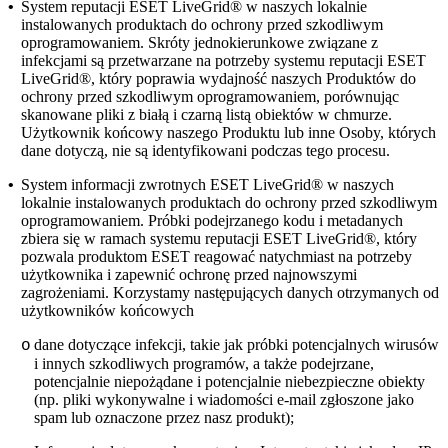
•
System reputacji ESET LiveGrid®
w naszych lokalnie
instalowanych produktach do ochrony przed szkodliwym
oprogramowaniem. Skróty jednokierunkowe związane z
infekcjami są przetwarzane na potrzeby systemu reputacji ESET
LiveGrid®, który poprawia wydajność naszych Produktów do
ochrony przed szkodliwym oprogramowaniem, porównując
skanowane pliki z białą i czarną listą obiektów w chmurze.
Użytkownik końcowy naszego Produktu lub inne Osoby, których
dane dotyczą, nie są identyfikowani podczas tego procesu.
•
System informacji zwrotnych ESET LiveGrid®
w naszych
lokalnie instalowanych produktach do ochrony przed szkodliwym
oprogramowaniem. Próbki podejrzanego kodu i metadanych
zbiera się w ramach systemu reputacji ESET LiveGrid®, który
pozwala produktom ESET reagować natychmiast na potrzeby
użytkownika i zapewnić ochronę przed najnowszymi
zagrożeniami. Korzystamy następujących danych otrzymanych od
użytkowników końcowych
dane dotyczące infekcji, takie jak próbki potencjalnych wirusów
o
i innych szkodliwych programów, a także podejrzane,
potencjalnie niepożądane i potencjalnie niebezpieczne obiekty
(np. pliki wykonywalne i wiadomości e-mail zgłoszone jako
spam lub oznaczone przez nasz produkt);