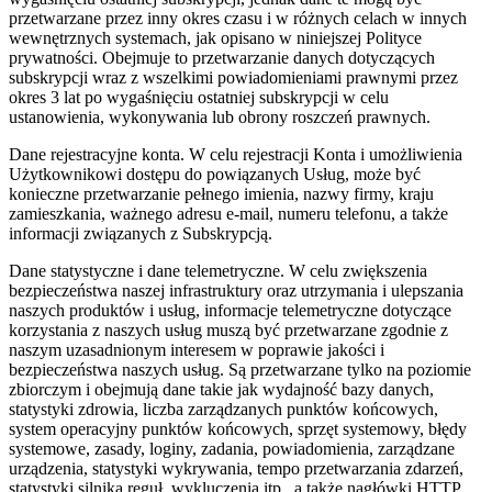
przetwarzane przez inny okres czasu i w różnych celach w innych
wewnętrznych systemach, jak opisano w niniejszej Polityce
prywatności. Obejmuje to przetwarzanie danych dotyczących
subskrypcji wraz z wszelkimi powiadomieniami prawnymi przez
okres 3 lat po wygaśnięciu ostatniej subskrypcji w celu
ustanowienia, wykonywania lub obrony roszczeń prawnych.
Dane rejestracyjne konta.
W celu rejestracji Konta i umożliwienia
Użytkownikowi dostępu do powiązanych Usług, może być
konieczne przetwarzanie pełnego imienia, nazwy firmy, kraju
zamieszkania, ważnego adresu e-mail, numeru telefonu, a także
informacji związanych z Subskrypcją.
Dane statystyczne i dane telemetryczne.
W celu zwiększenia
bezpieczeństwa naszej infrastruktury oraz utrzymania i ulepszania
naszych produktów i usług, informacje telemetryczne dotyczące
korzystania z naszych usług muszą być przetwarzane zgodnie z
naszym uzasadnionym interesem w poprawie jakości i
bezpieczeństwa naszych usług. Są przetwarzane tylko na poziomie
zbiorczym i obejmują dane takie jak wydajność bazy danych,
statystyki zdrowia, liczba zarządzanych punktów końcowych,
system operacyjny punktów końcowych, sprzęt systemowy, błędy
systemowe, zasady, loginy, zadania, powiadomienia, zarządzane
urządzenia, statystyki wykrywania, tempo przetwarzania zdarzeń,
statystyki silnika reguł, wykluczenia itp., a także nagłówki HTTP.