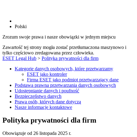
Polski
Zrozum swoje prawa i nasze obowiązki w jednym miejscu
Zawartość tej strony mogła zostać przetłumaczona maszynowo i
tylko częściowo zredagowana przez człowieka.
ESET Legal Hub
>
Polityka prywatności dla firm
Kategorie danych osobowych, które przetwarzamy
ESET jako kontroler
Firma ESET jako podmiot przetwarzający dane
Podstawa prawna przetwarzania danych osobowych
Udostępnianie danych i poufność
Bezpieczeństwo danych
Prawa osób, których dane dotyczą
Nasze informacje kontaktowe
Polityka prywatności dla firm
Obowiązuje od 26 listopada 2025 r.