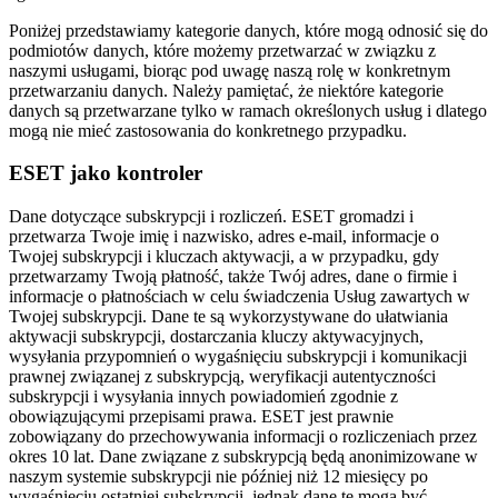
Poniżej przedstawiamy kategorie danych, które mogą odnosić się do
podmiotów danych, które możemy przetwarzać w związku z
naszymi usługami, biorąc pod uwagę naszą rolę w konkretnym
przetwarzaniu danych. Należy pamiętać, że niektóre kategorie
danych są przetwarzane tylko w ramach określonych usług i dlatego
mogą nie mieć zastosowania do konkretnego przypadku.
ESET jako kontroler
Dane dotyczące subskrypcji i rozliczeń.
ESET gromadzi i
przetwarza Twoje imię i nazwisko, adres e-mail, informacje o
Twojej subskrypcji i kluczach aktywacji, a w przypadku, gdy
przetwarzamy Twoją płatność, także Twój adres, dane o firmie i
informacje o płatnościach w celu świadczenia Usług zawartych w
Twojej subskrypcji. Dane te są wykorzystywane do ułatwiania
aktywacji subskrypcji, dostarczania kluczy aktywacyjnych,
wysyłania przypomnień o wygaśnięciu subskrypcji i komunikacji
prawnej związanej z subskrypcją, weryfikacji autentyczności
subskrypcji i wysyłania innych powiadomień zgodnie z
obowiązującymi przepisami prawa. ESET jest prawnie
zobowiązany do przechowywania informacji o rozliczeniach przez
okres 10 lat. Dane związane z subskrypcją będą anonimizowane w
naszym systemie subskrypcji nie później niż 12 miesięcy po
wygaśnięciu ostatniej subskrypcji, jednak dane te mogą być