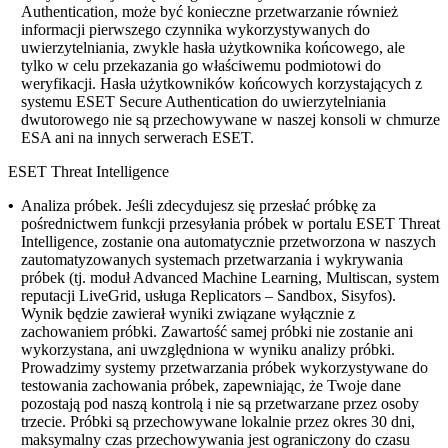
Authentication, może być konieczne przetwarzanie również
informacji pierwszego czynnika wykorzystywanych do
uwierzytelniania, zwykle hasła użytkownika końcowego, ale
tylko w celu przekazania go właściwemu podmiotowi do
weryfikacji. Hasła użytkowników końcowych korzystających z
systemu ESET Secure Authentication do uwierzytelniania
dwutorowego nie są przechowywane w naszej konsoli w chmurze
ESA ani na innych serwerach ESET.
ESET Threat Intelligence
•
Analiza próbek.
Jeśli zdecydujesz się przesłać próbkę za
pośrednictwem funkcji przesyłania próbek w portalu ESET Threat
Intelligence, zostanie ona automatycznie przetworzona w naszych
zautomatyzowanych systemach przetwarzania i wykrywania
próbek (tj. moduł Advanced Machine Learning, Multiscan, system
reputacji LiveGrid, usługa Replicators – Sandbox, Sisyfos).
Wynik będzie zawierał wyniki związane wyłącznie z
zachowaniem próbki. Zawartość samej próbki nie zostanie ani
wykorzystana, ani uwzględniona w wyniku analizy próbki.
Prowadzimy systemy przetwarzania próbek wykorzystywane do
testowania zachowania próbek, zapewniając, że Twoje dane
pozostają pod naszą kontrolą i nie są przetwarzane przez osoby
trzecie. Próbki są przechowywane lokalnie przez okres 30 dni,
maksymalny czas przechowywania jest ograniczony do czasu