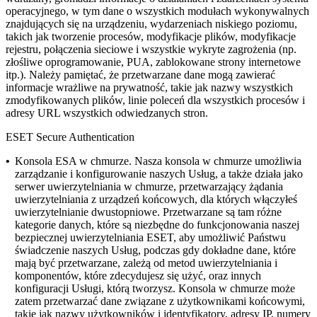
operacyjnego, w tym dane o wszystkich modułach wykonywalnych
znajdujących się na urządzeniu, wydarzeniach niskiego poziomu,
takich jak tworzenie procesów, modyfikacje plików, modyfikacje
rejestru, połączenia sieciowe i wszystkie wykryte zagrożenia (np.
złośliwe oprogramowanie, PUA, zablokowane strony internetowe
itp.).
Należy pamiętać, że przetwarzane dane mogą zawierać
informacje wrażliwe na prywatność, takie jak nazwy wszystkich
zmodyfikowanych plików, linie poleceń dla wszystkich procesów i
adresy URL wszystkich odwiedzanych stron.
ESET Secure Authentication
•
Konsola ESA w chmurze.
Nasza konsola w chmurze umożliwia
zarządzanie i konfigurowanie naszych Usług, a także działa jako
serwer uwierzytelniania w chmurze, przetwarzający żądania
uwierzytelniania z urządzeń końcowych, dla których włączyłeś
uwierzytelnianie dwustopniowe. Przetwarzane są tam różne
kategorie danych, które są niezbędne do funkcjonowania naszej
bezpiecznej uwierzytelniania ESET, aby umożliwić Państwu
świadczenie naszych Usług, podczas gdy dokładne dane, które
mają być przetwarzane, zależą od metod uwierzytelniania i
komponentów, które zdecydujesz się użyć, oraz innych
konfiguracji Usługi, którą tworzysz. Konsola w chmurze może
zatem przetwarzać dane związane z użytkownikami końcowymi,
takie jak nazwy użytkowników i identyfikatory, adresy IP, numery