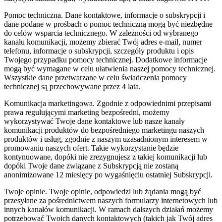
Pomoc techniczna.
Dane kontaktowe, informacje o subskrypcji i
dane podane w prośbach o pomoc techniczną mogą być niezbędne
do celów wsparcia technicznego. W zależności od wybranego
kanału komunikacji, możemy zbierać Twój adres e-mail, numer
telefonu, informacje o subskrypcji, szczegóły produktu i opis
Twojego przypadku pomocy technicznej. Dodatkowe informacje
mogą być wymagane w celu ułatwienia naszej pomocy technicznej.
Wszystkie dane przetwarzane w celu świadczenia pomocy
technicznej są przechowywane przez 4 lata.
Komunikacja marketingowa.
Zgodnie z odpowiednimi przepisami
prawa regulującymi marketing bezpośredni, możemy
wykorzystywać Twoje dane kontaktowe lub nasze kanały
komunikacji produktów do bezpośredniego marketingu naszych
produktów i usług, zgodnie z naszym uzasadnionym interesem w
promowaniu naszych ofert. Takie wykorzystanie będzie
kontynuowane, dopóki nie zrezygnujesz z takiej komunikacji lub
dopóki Twoje dane związane z Subskrypcją nie zostaną
anonimizowane 12 miesięcy po wygaśnięciu ostatniej Subskrypcji.
Twoje opinie.
Twoje opinie, odpowiedzi lub żądania mogą być
przesyłane za pośrednictwem naszych formularzy internetowych lub
innych kanałów komunikacji. W ramach dalszych działań możemy
potrzebować Twoich danych kontaktowych (takich jak Twój adres