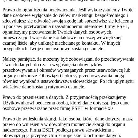
Prawo do ograniczenia przetwarzania.
Jeśli wykorzystujemy Twoje
dane osobowe wyłącznie do celów marketingu bezpośredniego i
zdecydujesz się odwołać swoją zgodę lub sprzeciwisz się leżącemu
u podstaw przetwarzania uzasadnionemu interesowi firmy ESET,
ograniczymy przetwarzanie Twoich danych osobowych,
umieszczając Twoje dane kontaktowe na naszej wewnętrznej
czarnej liście, aby uniknąć niechcianego kontaktu. W innych
przypadkach Twoje dane osobowe zostaną usunięte.
Należy pamiętać, że możemy być zobowiązani do przechowywania
Twoich danych do czasu wygaśnięcia obowiązków
przechowywania i okresów wymaganych przez ustawodawcę lub
organy nadzorcze. Obowiązki i okresy przechowywania mogą
również wynikać z ustawodawstwa słowackiego. Po ich upłynięciu
właściwe dane zostaną rutynowo usunięte.
Prawo do przeniesienia danych.
Z przyjemnością przekazujemy
Użytkownikowi będącemu osobą, której dane dotyczą, jego dane
osobowe przetwarzane przez firmę ESET w formacie xls.
Prawo do wniesienia skargi.
Jako osoba, której dane dotyczą, masz
prawo do wniesienia w dowolnym momencie skargi do organu
nadzorczego. Firma ESET podlega prawu słowackiemu i
obowiązują ją przepisy Unii Europejskiej o ochronie danych.