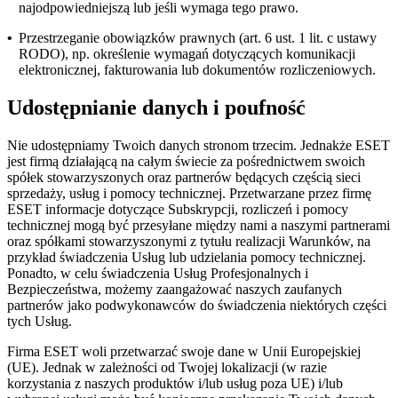
najodpowiedniejszą lub jeśli wymaga tego prawo.
•
Przestrzeganie obowiązków prawnych (art. 6 ust. 1 lit. c ustawy
RODO), np. określenie wymagań dotyczących komunikacji
elektronicznej, fakturowania lub dokumentów rozliczeniowych.
Udostępnianie danych i poufność
Nie udostępniamy Twoich danych stronom trzecim. Jednakże ESET
jest firmą działającą na całym świecie za pośrednictwem swoich
spółek stowarzyszonych oraz partnerów będących częścią sieci
sprzedaży, usług i pomocy technicznej. Przetwarzane przez firmę
ESET informacje dotyczące Subskrypcji, rozliczeń i pomocy
technicznej mogą być przesyłane między nami a naszymi partnerami
oraz spółkami stowarzyszonymi z tytułu realizacji Warunków, na
przykład świadczenia Usług lub udzielania pomocy technicznej.
Ponadto, w celu świadczenia Usług Profesjonalnych i
Bezpieczeństwa, możemy zaangażować naszych zaufanych
partnerów jako podwykonawców do świadczenia niektórych części
tych Usług.
Firma ESET woli przetwarzać swoje dane w Unii Europejskiej
(UE). Jednak w zależności od Twojej lokalizacji (w razie
korzystania z naszych produktów i/lub usług poza UE) i/lub