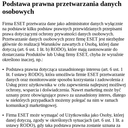
Podstawa prawna przetwarzania danych
osobowych
Firma ESET przetwarza dane jako administrator danych wyłącznie
na podstawie kilku podstaw prawnych przewidzianych przepisami
prawa dotyczącymi ochrony prywatności danych osobowych.
Przetwarzanie danych osobowych przez firmę ESET jest niezbędne
głównie do realizacji Warunków zawartych z Osobą, której dane
dotyczą (art. 6 ust. 1 lit. b) RODO), które mają zastosowanie do
dostarczania Produktów lub Usług firmy ESET, chyba że wyraźnie
określono inaczej, np.:
•
Podstawa prawna dotycząca uzasadnionego interesu (art. 6 ust. 1
lit. f ustawy RODO), która umożliwia firmie ESET przetwarzanie
danych oraz monitorowanie sposobu korzystania i zadowolenia z
Usług przez użytkownika w celu zapewnienia najlepszej możliwej
ochrony, wsparcia i doświadczenia. Nawet marketing może być
uznany przez obowiązujące prawo za uzasadniony interes, dlatego
w niektórych przypadkach możemy polegać na nim w ramach
komunikacji marketingowej.
•
Firma ESET może wymagać od Użytkownika jako Osoby, której
danej dotyczą, zgody w określonych sytuacjach (art. 6 ust. 1 lit. a
ustawy RODO), gdy taka podstawa prawna zostanie uznana za