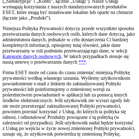
(„
Subskrypcja
” i „
Konto
”, łącznie „
Usługi
”). Nasze Usługi
wymagają korzystania z naszych standaryzowanych produktów
ESET, które mogą być instalowane lokalnie lub oparte na chmurze
(łącznie jako „
Produkt
”).
Niniejsza Polityka Prywatności dotyczy przede wszystkim sposobu
przetwarzania danych osobowych osób, których dane dotyczą, jako
administratora danych, jednakże w celu dostarczenia Ci bardziej
kompletnych informacji, opisujemy tutaj również, jakie dane
przetwarzamy w roli podmiotu przetwarzającego dane, w sekcji
Kategorie danych osobowych
. W takich przypadkach stosuje się
naszą umowę o przetwarzaniu danych
***
.
Firma ESET może od czasu do czasu zmieniać niniejszą Politykę
prywatności według własnego uznania. Wyślemy użytkownikom
powiadomienie e-mail z linkiem do zaktualizowanej Polityki
prywatności lub poinformujemy o zmienionej wersji za
pośrednictwem powiadomień w aplikacji lub za pomocą innych
środków elektronicznych. Jeśli użytkownik nie wyrazi zgody lub
nie może przestrzegać zaktualizowanej Polityki prywatności,
powinien przestać korzystać z Usług, do których ta polityka się
odnosi, i odinstalować Produkty powiązane z tą polityką (w
zależności od przypadku). Jeśli użytkownik nadal będzie korzystać
z Usług po wejściu w życie nowej zmienionej Polityki prywatności,
uznaje się, że użytkownik potwierdza tę zmienioną Politykę.