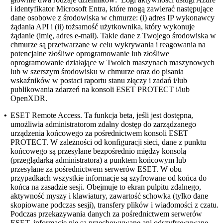
i identyfikator Microsoft Entra, które mogą zawierać następujące
dane osobowe z środowiska w chmurze: (i) adres IP wykonawcy
żądania API i (ii) tożsamość użytkownika, który wykonuje
żądanie (imię, adres e-mail). Takie dane z Twojego środowiska w
chmurze są przetwarzane w celu wykrywania i reagowania na
potencjalne złośliwe oprogramowanie lub złośliwe
oprogramowanie działające w Twoich maszynach maszynowych
lub w szerszym środowisku w chmurze oraz do pisania
wskaźników w postaci raportu stanu złączy i zadań i/lub
publikowania zdarzeń na konsoli ESET PROTECT i/lub
OpenXDR.
•
ESET Remote Access.
Ta funkcja beta, jeśli jest dostępna,
umożliwia administratorom zdalny dostęp do zarządzanego
urządzenia końcowego za pośrednictwem konsoli ESET
PROTECT. W zależności od konfiguracji sieci, dane z punktu
końcowego są przesyłane bezpośrednio między konsolą
(przeglądarką administratora) a punktem końcowym lub
przesyłane za pośrednictwem serwerów ESET. W obu
przypadkach wszystkie informacje są szyfrowane od końca do
końca na zasadzie sesji. Obejmuje to ekran pulpitu zdalnego,
aktywność myszy i klawiatury, zawartość schowka (tylko dane
skopiowane podczas sesji), transfery plików i wiadomości z czatu.
Podczas przekazywania danych za pośrednictwem serwerów
ESET, informacje nie są przechowywane ani odszyfrowywane.