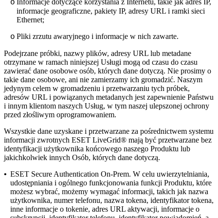
Informacje dotyczące korzystania z Internetu, takie jak adres IP,
o
informacje geograficzne, pakiety IP, adresy URL i ramki sieci
Ethernet;
Pliki zrzutu awaryjnego i informacje w nich zawarte.
o
Podejrzane próbki, nazwy plików, adresy URL lub metadane
otrzymane w ramach niniejszej Usługi mogą od czasu do czasu
zawierać dane osobowe osób, których dane dotyczą. Nie prosimy o
takie dane osobowe, ani nie zamierzamy ich gromadzić. Naszym
jedynym celem w gromadzeniu i przetwarzaniu tych próbek,
adresów URL i powiązanych metadanych jest zapewnienie Państwu
i innym klientom naszych Usług, w tym naszej ulepszonej ochrony
przed złośliwym oprogramowaniem.
Wszystkie dane uzyskane i przetwarzane za pośrednictwem systemu
informacji zwrotnych ESET LiveGrid® mają być przetwarzane bez
identyfikacji użytkownika końcowego naszego Produktu lub
jakichkolwiek innych Osób, których dane dotyczą.
•
ESET Secure Authentication On-Prem.
W celu uwierzytelniania,
udostępniania i ogólnego funkcjonowania funkcji Produktu, które
możesz wybrać, możemy wymagać informacji, takich jak nazwa
użytkownika, numer telefonu, nazwa tokena, identyfikator tokena,
inne informacje o tokenie, adres URL aktywacji, informacje o
subskrypcji, identyfikator telefonu, identyfikator powiadomień, a