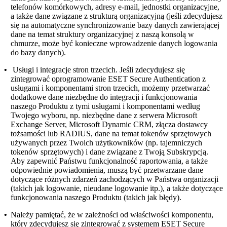
telefonów komórkowych, adresy e-mail, jednostki organizacyjne,
a także dane związane z strukturą organizacyjną (jeśli zdecydujesz
się na automatyczne synchronizowanie bazy danych zawierającej
dane na temat struktury organizacyjnej z naszą konsolą w
chmurze, może być konieczne wprowadzenie danych logowania
do bazy danych).
•
Usługi i integracje stron trzecich.
Jeśli zdecydujesz się
zintegrować oprogramowanie ESET Secure Authentication z
usługami i komponentami stron trzecich, możemy przetwarzać
dodatkowe dane niezbędne do integracji i funkcjonowania
naszego Produktu z tymi usługami i komponentami według
Twojego wyboru, np. niezbędne dane z serwera Microsoft
Exchange Server, Microsoft Dynamic CRM, złącza dostawcy
tożsamości lub RADIUS, dane na temat tokenów sprzętowych
używanych przez Twoich użytkowników (np. tajemniczych
tokenów sprzętowych) i dane związane z Twoją Subskrypcją.
Aby zapewnić Państwu funkcjonalność raportowania, a także
odpowiednie powiadomienia, muszą być przetwarzane dane
dotyczące różnych zdarzeń zachodzących w Państwa organizacji
(takich jak logowanie, nieudane logowanie itp.), a także dotyczące
funkcjonowania naszego Produktu (takich jak błędy).
•
Należy pamiętać, że w zależności od właściwości komponentu,
który zdecydujesz się zintegrować z systemem ESET Secure