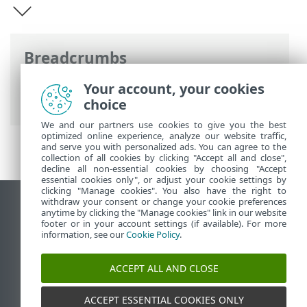
Breadcrumbs
Online-Help van ESET
>
ESET PROTECT
Your account, your cookies
Hub
>
ESET PROTECT Hub inleiding
choice
We and our partners use cookies to give you the best
optimized online experience, analyze our website traffic,
and serve you with personalized ads. You can agree to the
collection of all cookies by clicking "Accept all and close",
decline all non-essential cookies by choosing "Accept
essential cookies only", or adjust your cookie settings by
clicking "Manage cookies". You also have the right to
withdraw your consent or change your cookie preferences
Bureaubladwebsite weergeven
anytime by clicking the "Manage cookies" link in our website
footer or in your account settings (if available). For more
End of Life
information, see our
Cookie Policy
.
ESET Kennisbank
ESET-forum
ACCEPT ALL AND CLOSE
ESET Status Portal
Regionale ondersteuning
ACCEPT ESSENTIAL COOKIES ONLY