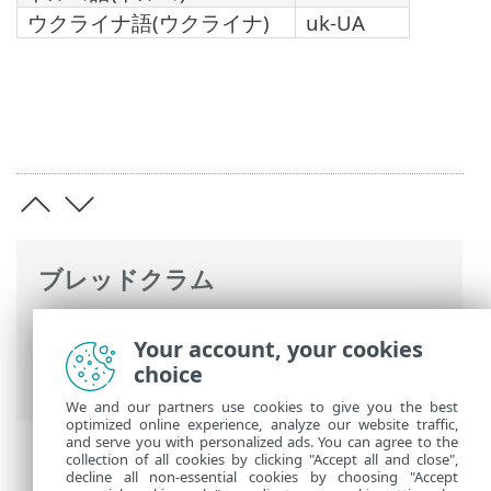
ウクライナ語(ウクライナ)
uk-UA
ブレッドクラム
ESETオンラインヘルプ
>
ESET PROTECT
Your account, your cookies
Hub
>
ESET PROTECT Hub 概要
> サポート
choice
されているWebブラウザーと言語
We and our partners use cookies to give you the best
optimized online experience, analyze our website traffic,
and serve you with personalized ads. You can agree to the
collection of all cookies by clicking "Accept all and close",
decline all non-essential cookies by choosing "Accept