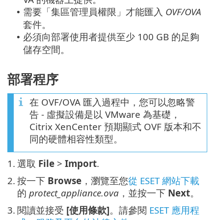
需要「集區管理員權限」才能匯入
OVF/OVA
•
套件。
必須向部署使用者提供至少 100 GB 的足夠
•
儲存空間。
部署程序
在 OVF/OVA 匯入過程中，您可以忽略警
告 - 虛擬設備是以 VMware 為基礎，
Citrix XenCenter 預期顯式 OVF 版本和不
同的硬體相容性類型。
1.
選取
File
>
Import
.
2.
按一下
Browse
，瀏覽至您
從 ESET 網站下載
的
protect_appliance.ova
，並按一下
Next
。
3.
閱讀並接受
[使用條款]
。請參閱
ESET 應用程