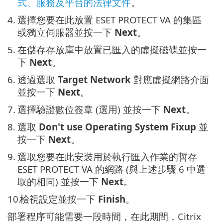
式、服務及平台的法律文件
。
4.
選擇您要在此放置 ESET PROTECT VA 的集區
或獨立伺服器並按一下
Next
。
5.
在儲存存放庫中放置已匯入的虛擬磁碟並按一
下
Next
。
6.
透過選取
Target Network
對應虛擬網路介面
並按一下
Next
。
7.
選擇驗證數位簽章 (選用) 並按一下
Next
。
8.
選取
Don't use Operating System Fixup
並
按一下
Next
。
9.
選取您要在此安裝用於執行匯入作業的暫存
ESET PROTECT VA 的網路 (與上述步驟 6 中選
取的相同) 並按一下
Next
。
10.
檢視設定並按一下
Finish
。
部署程序可能需要一段時間，在此期間，Citrix