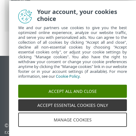
麵包屑
Your account, your cookies
ESET 線上說明
>
ESET PROTECT On-Prem
>
choice
部署 ESET PROTECT 虛擬設備
> Citrix
We and our partners use cookies to give you the best
optimized online experience, analyze our website traffic,
and serve you with personalized ads. You can agree to the
collection of all cookies by clicking "Accept all and close",
decline all non-essential cookies by choosing "Accept
essential cookies only", or adjust your cookie settings by
clicking "Manage cookies". You also have the right to
withdraw your consent or change your cookie preferences
anytime by clicking the "Manage cookies" link in our website
檢視桌面網站
footer or in your account settings (if available). For more
End of Life
information, see our
Cookie Policy
.
ESET 知識庫
ACCEPT ALL AND CLOSE
ESET 論壇
ESET Status Portal
ACCEPT ESSENTIAL COOKIES ONLY
地區設定
MANAGE COOKIES
© 1992 - 2026 ESET, spol. s
管理 Cookie
r.o. - 保留所有權利。
Cookie 原則