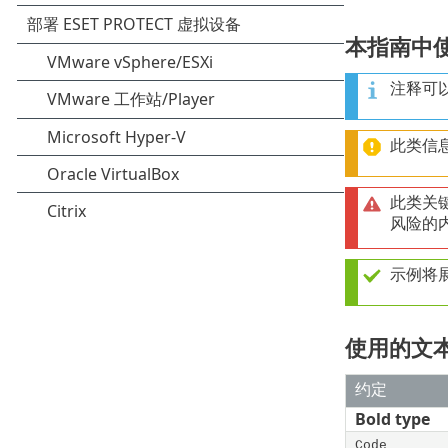
本指南中
注释可
此类信
此类关
风险的
示例将
使用的文
约定
Bold type
Code