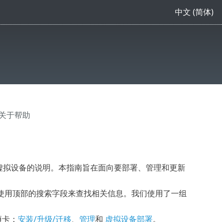
中文 (简体)
 关于帮助
OTECT 虚拟设备的说明。本指南旨在面向要部署、管理和更新
使用顶部的搜索字段来查找相关信息。我们使用了一组
项卡：
安装/升级/迁移
、
管理
和
虚拟设备部署
。