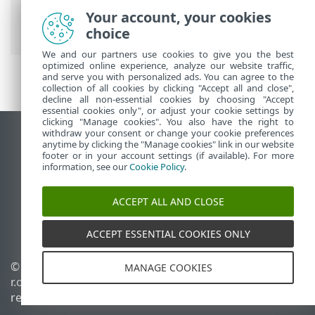
Prem
>
Implante a máquina virtual ESET
Your account, your cookies
PROTECT
> Oracle VirtualBox
choice
We and our partners use cookies to give you the best
optimized online experience, analyze our website traffic,
and serve you with personalized ads. You can agree to the
collection of all cookies by clicking "Accept all and close",
decline all non-essential cookies by choosing "Accept
essential cookies only", or adjust your cookie settings by
clicking "Manage cookies". You also have the right to
withdraw your consent or change your cookie preferences
Ver site para desktop
anytime by clicking the "Manage cookies" link in our website
footer or in your account settings (if available). For more
End of Life
information, see our
Cookie Policy
.
Base de conhecimento ESET
Fórum ESET
ACCEPT ALL AND CLOSE
ESET Status Portal
Suporte regional
ACCEPT ESSENTIAL COOKIES ONLY
© 1992 - 2026 ESET, spol. s
Gerenciar cookies
MANAGE COOKIES
r.o. - Todos os direitos
Política de cookies
reservados.