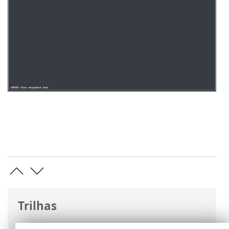
Trilhas
Ajuda on-line ESET
>
ESET PROTECT On-