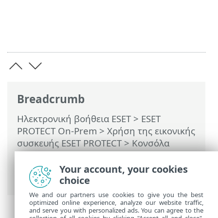
Breadcrumb
Ηλεκτρονική βοήθεια ESET
>
ESET
PROTECT On-Prem
>
Χρήση της εικονικής
συσκευής ESET PROTECT
>
Κονσόλα
διαχείρισης εικονικής συσκευής ESET
PROTECT
> Αντίγραφο ασφαλείας βάσης
Your account, your cookies
δεδομένων
choice
We and our partners use cookies to give you the best
optimized online experience, analyze our website traffic,
and serve you with personalized ads. You can agree to the