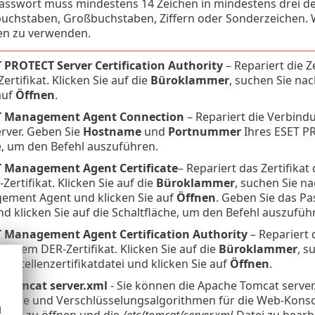
asswort muss mindestens 14 Zeichen in mindestens drei de
buchstaben, Großbuchstaben, Ziffern oder Sonderzeichen. 
en zu verwenden.
 PROTECT Server Certification Authority
– Repariert die Z
rtifikat. Klicken Sie auf die
Büroklammer
, suchen Sie na
auf
Öffnen
.
T Management Agent Connection
– Repariert die Verbin
rver. Geben Sie
Hostname
und
Portnummer
Ihres ESET PR
e, um den Befehl auszuführen.
T Management Agent Certificate
– Repariert das Zertifik
ertifikat. Klicken Sie auf die
Büroklammer
, suchen Sie n
ement Agent und klicken Sie auf
Öffnen
. Geben Sie das P
nd klicken Sie auf die Schaltfläche, um den Befehl auszufüh
T Management Agent Certification Authority
– Repariert 
 einem DER-Zertifikat. Klicken Sie auf die
Büroklammer
, s
ngsstellenzertifikatdatei und klicken Sie auf
Öffnen
.
e Tomcat server.xml
- Sie können die Apache Tomcat server
fikate und Verschlüsselungsalgorithmen für die Web-Konsole
d