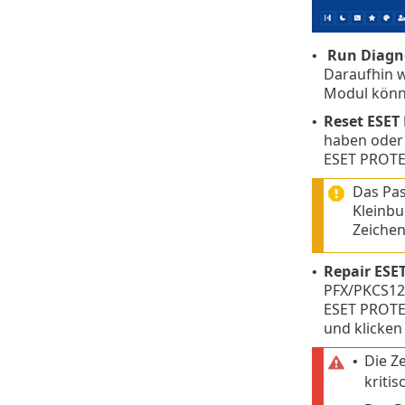
Run Diagno
•
Daraufhin 
Modul könne
Reset ESET
•
haben oder 
ESET PROTEC
Das Pas
Kleinbu
Zeichen
Repair ESET
•
PFX/PKCS12-Z
ESET PROTEC
und klicken
Die Z
•
kritis