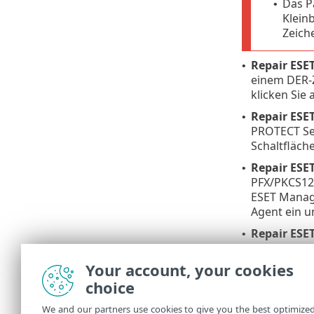
Das P
•
Klein
Zeich
Repair ESET
•
einem DER-Ze
klicken Sie 
Repair ESE
•
PROTECT Se
Schaltfläch
Repair ESE
•
PFX/PKCS12-Z
ESET Manag
Agent ein u
Repair ESE
•
Agenten mit
Zertifizieru
Your account, your cookies
choice
Edit Apach
•
HTTPS-Zerti
We and our partners use cookies to give you the best optimize