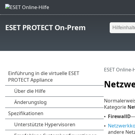
ESET PROTECT On-Prem
ESET Online-H
Netzwe
Normalerweise
Kategorie
Ne
FirewallD
—
•
Netzwerkko
•
andere Netz