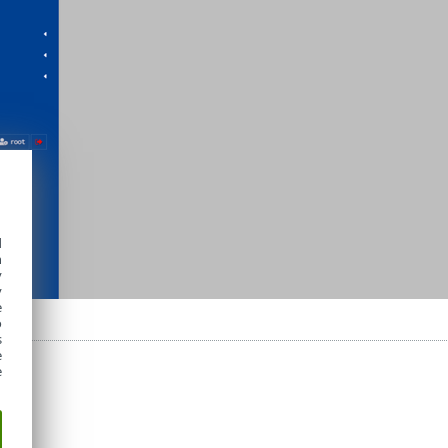
d
h
y
y
e
o
s
e
e