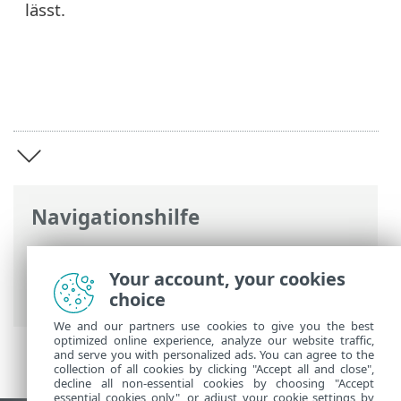
lässt.
Navigationshilfe
ESET Online-Hilfe
>
ESET PROTECT On-
Prem
>
Einführung in die virtuelle ESET
Your account, your cookies
PROTECT Appliance
choice
We and our partners use cookies to give you the best
optimized online experience, analyze our website traffic,
and serve you with personalized ads. You can agree to the
collection of all cookies by clicking "Accept all and close",
decline all non-essential cookies by choosing "Accept
essential cookies only", or adjust your cookie settings by