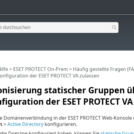
ilfe
>
ESET PROTECT On-Prem
>
Häufig gestellte Fragen (F
Konfiguration der ESET PROTECT VA zulassen
nisierung statischer Gruppen ü
figuration der ESET PROTECT VA
ie Domänenverbindung in der ESET PROTECT Web-Konsole
n
>
Active Directory
konfigurieren.
die Domäne konfiguriert haben, können Sie
statische Gru