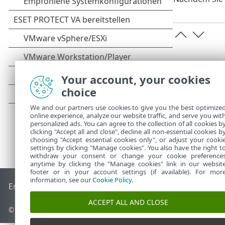
Your account, your cookies
choice
We and our partners use cookies to give you the best optimize
online experience, analyze our website traffic, and serve you wit
personalized ads. You can agree to the collection of all cookies b
clicking "Accept all and close", decline all non-essential cookies b
choosing "Accept essential cookies only", or adjust your cooki
settings by clicking "Manage cookies". You also have the right t
withdraw your consent or change your cookie preference
anytime by clicking the "Manage cookies" link in our websit
footer or in your account settings (if available). For mor
information, see our
Cookie Policy
.
End of Life
ESET Knowledgebase
ESET-Forum
ESET Status P
ACCEPT ALL AND CLOSE
© 1992 - 2026 ESET, spol. s r. o. - Alle Rechte vorbehalten.