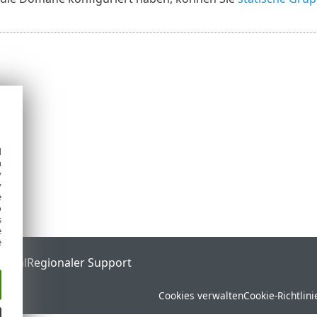
d
h
y
y
e
o
s
e
e
ortal
Regionaler Support
Cookies verwalten
Cookie-Richtlini