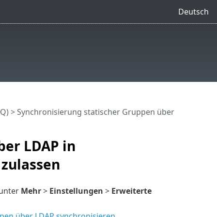
Deutsch
AQ)
> Synchronisierung statischer Gruppen über
ber LDAP in
 zulassen
 unter
Mehr
>
Einstellungen
>
Erweiterte
ppen über LDAP synchronisieren
.