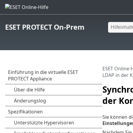
ESET PROTECT On-Prem
ESET Online-H
LDAP in der 
Synchro
der Kon
Sie können d
Einstellunge
Nachdem Sie 