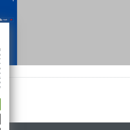
d
h
y
y
e
o
s
e
e