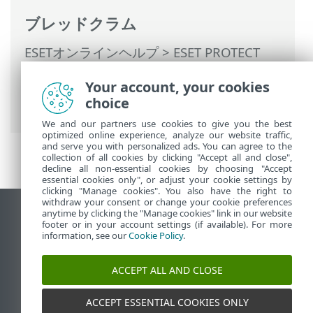
ブレッドクラム
ESETオンラインヘルプ
>
ESET PROTECT
On-Prem
>
ESET PROTECT VAの使用
>
Your account, your cookies
Webmin管理インターフェイス
> ネットワ
choice
ーク
We and our partners use cookies to give you the best
optimized online experience, analyze our website traffic,
and serve you with personalized ads. You can agree to the
collection of all cookies by clicking "Accept all and close",
decline all non-essential cookies by choosing "Accept
essential cookies only", or adjust your cookie settings by
clicking "Manage cookies". You also have the right to
withdraw your consent or change your cookie preferences
anytime by clicking the "Manage cookies" link in our website
デスクトップサイトの表示
footer or in your account settings (if available). For more
End of Life
information, see our
Cookie Policy
.
ESETナレッジベース
ACCEPT ALL AND CLOSE
ESETフォーラム
ESET Status Portal
ACCEPT ESSENTIAL COOKIES ONLY
地域サポート