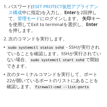
1.
パスワード(
ESET PROTECT仮想アプライアン
ス構成
中に指定)を入力し、
Enter
を2回押し
て、
管理モード
にログインします。
矢印
キー
を使用してExit to terminalを選択し、
Enter
を押します。
2.
次のコマンドを実行します。
- SSHが実行され
•
sudo systemctl status sshd
ていることを確認します。SSHが実行されてい
ない場合、
で開始
sudo systemctl start sshd
できます。
次のターミナルコマンドを実行して、ポート
•
22が開いているポートのリストにあることを
確認します。
firewall-cmd --list-ports