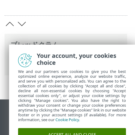
ブレッドクラム
Your account, your cookies
ESETオンラインヘルプ
>
ESET PROTECT
choice
On-Prem
>
FAQ
> SSHを有効にする
We and our partners use cookies to give you the best
optimized online experience, analyze our website traffic,
and serve you with personalized ads. You can agree to the
collection of all cookies by clicking "Accept all and close",
decline all non-essential cookies by choosing "Accept
essential cookies only", or adjust your cookie settings by
clicking "Manage cookies". You also have the right to
withdraw your consent or change your cookie preferences
anytime by clicking the "Manage cookies" link in our website
デスクトップサイトの表示
footer or in your account settings (if available). For more
End of Life
information, see our
Cookie Policy
.
ESETナレッジベース
ACCEPT ALL AND CLOSE