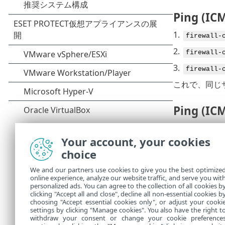
Ping (
1.
firewall-
2.
firewall-
3.
firewall-
これで、同じサ
Ping (
Pingを無
Your account, your cookies
1.
firewall-
choice
2.
firewall-
We and our partners use cookies to give you the best optimize
3.
online experience, analyze our website traffic, and serve you wit
firewall-
personalized ads. You can agree to the collection of all cookies b
これで、同じサ
clicking "Accept all and close", decline all non-essential cookies b
choosing "Accept essential cookies only", or adjust your cooki
settings by clicking "Manage cookies". You also have the right t
withdraw your consent or change your cookie preference