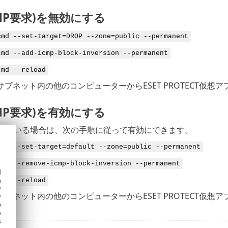
ICMP要求)を無効にする
cmd --set-target=DROP --zone=public --permanent
cmd --add-icmp-block-inversion --permanent
cmd --reload
ブネット内の他のコンピューターからESET PROTECT仮想
ICMP要求)を有効にする
効にしている場合は、次の手順に従って有効にできます。
cmd --set-target=default --zone=public --permanent
cmd --remove-icmp-block-inversion --permanent
d
h
cmd --reload
y
ブネット内の他のコンピューターからESET PROTECT仮想ア
y
e
o
s