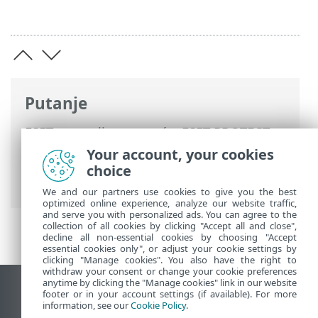
Putanje
ESET-ova online pomoć
>
ESET PROTECT
On-Prem
>
Upotreba ESET PROTECT
Your account, your cookies
virtualnog uređaja
>
Upravljačko sučelje
choice
Webmin
> Alati
We and our partners use cookies to give you the best
optimized online experience, analyze our website traffic,
and serve you with personalized ads. You can agree to the
collection of all cookies by clicking "Accept all and close",
decline all non-essential cookies by choosing "Accept
essential cookies only", or adjust your cookie settings by
clicking "Manage cookies". You also have the right to
withdraw your consent or change your cookie preferences
anytime by clicking the "Manage cookies" link in our website
Prikaži stranicu za radnu površinu
footer or in your account settings (if available). For more
information, see our
Cookie Policy
.
End of Life