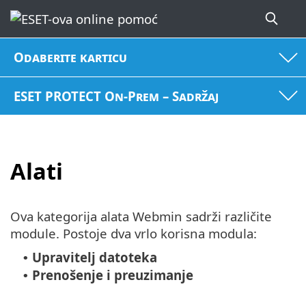
Odaberite karticu
ESET PROTECT On-Prem – Sadržaj
Alati
Ova kategorija alata Webmin sadrži različite
module. Postoje dva vrlo korisna modula:
Upravitelj datoteka
•
Prenošenje i preuzimanje
•