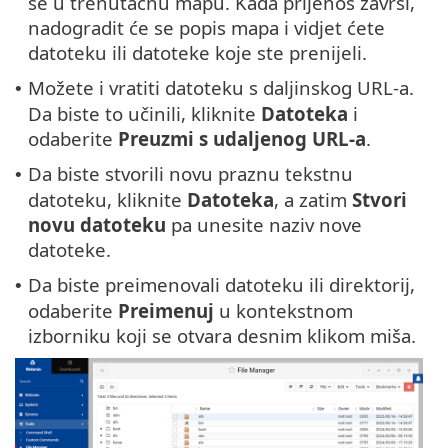
se u trenutačnu mapu. Kada prijenos završi,
nadogradit će se popis mapa i vidjet ćete
datoteku ili datoteke koje ste prenijeli.
Možete i vratiti datoteku s daljinskog URL-a.
•
Da biste to učinili, kliknite
Datoteka
i
odaberite
Preuzmi s udaljenog URL-a
.
Da biste stvorili novu praznu tekstnu
•
datoteku, kliknite
Datoteka
, a zatim
Stvori
novu datoteku
pa unesite naziv nove
datoteke.
Da biste preimenovali datoteku ili direktorij,
•
odaberite
Preimenuj
u kontekstnom
izborniku koji se otvara desnim klikom miša.