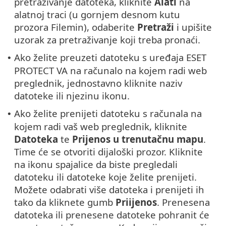
pretraživanje datoteka, kliknite
Alati
na
alatnoj traci (u gornjem desnom kutu
prozora Filemin), odaberite
Pretraži
i upišite
uzorak za pretraživanje koji treba pronaći.
Ako želite preuzeti datoteku s uređaja ESET
•
PROTECT VA na računalo na kojem radi web
preglednik, jednostavno kliknite naziv
datoteke ili njezinu ikonu.
Ako želite prenijeti datoteku s računala na
•
kojem radi vaš web preglednik, kliknite
Datoteka
te
Prijenos u trenutačnu mapu
.
Time će se otvoriti dijaloški prozor. Kliknite
na ikonu spajalice da biste pregledali
datoteku ili datoteke koje želite prenijeti.
Možete odabrati više datoteka i prenijeti ih
tako da kliknete gumb
Priijenos
. Prenesena
datoteka ili prenesene datoteke pohranit će