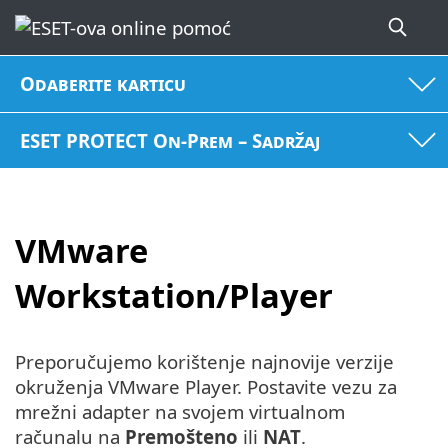
Odaberite karticu
ESET PROTECT On-Prem – Sadržaj
VMware
Workstation/Player
Preporučujemo korištenje najnovije verzije
okruženja VMware Player. Postavite vezu za
mrežni adapter na svojem virtualnom
računalu na
Premošteno
ili
NAT
.