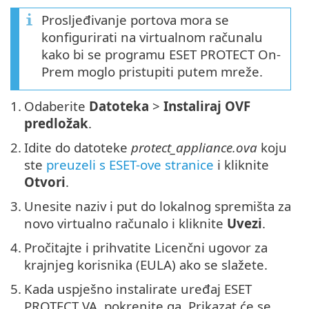
Prosljeđivanje portova mora se
konfigurirati na virtualnom računalu
kako bi se programu ESET PROTECT On-
Prem moglo pristupiti putem mreže.
1.
Odaberite
Datoteka
>
Instaliraj OVF
predložak
.
2.
Idite do datoteke
protect_appliance.ova
koju
ste
preuzeli s ESET-ove stranice
i kliknite
Otvori
.
3.
Unesite naziv i put do lokalnog spremišta za
novo virtualno računalo i kliknite
Uvezi
.
4.
Pročitajte i prihvatite Licenčni ugovor za
krajnjeg korisnika (EULA) ako se slažete.
5.
Kada uspješno instalirate uređaj ESET
PROTECT VA, pokrenite ga. Prikazat će se