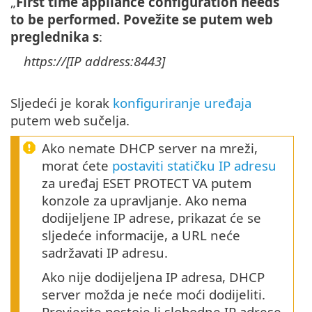
„
First time appliance configuration needs
to be performed. Povežite se putem web
preglednika s
:
https://[IP address:8443]
Sljedeći je korak
konfiguriranje uređaja
putem web sučelja.
Ako nemate DHCP server na mreži,
morat ćete
postaviti statičku IP adresu
za uređaj ESET PROTECT VA putem
konzole za upravljanje. Ako nema
dodijeljene IP adrese, prikazat će se
sljedeće informacije, a URL neće
sadržavati IP adresu.
Ako nije dodijeljena IP adresa, DHCP
server možda je neće moći dodijeliti.
Provjerite postoje li slobodne IP adrese