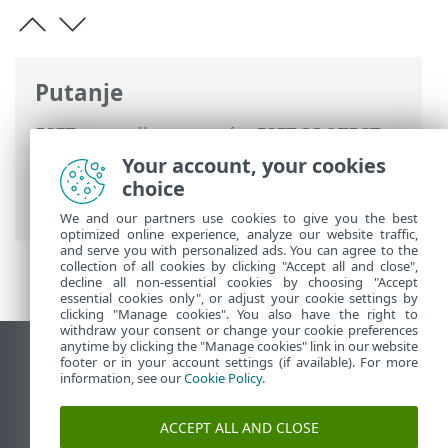
Putanje
ESET-ova online pomoć
>
ESET PROTECT
On-Prem
>
Instalacija ESET PROTECT
Your account, your cookies
virtualnog uređaja
> VMware
choice
Workstation/Player
We and our partners use cookies to give you the best
optimized online experience, analyze our website traffic,
and serve you with personalized ads. You can agree to the
collection of all cookies by clicking "Accept all and close",
decline all non-essential cookies by choosing "Accept
essential cookies only", or adjust your cookie settings by
clicking "Manage cookies". You also have the right to
withdraw your consent or change your cookie preferences
anytime by clicking the "Manage cookies" link in our website
Prikaži stranicu za radnu površinu
footer or in your account settings (if available). For more
information, see our
Cookie Policy
.
End of Life
ESET-ova baza znanja
ACCEPT ALL AND CLOSE
ESET-ov forum