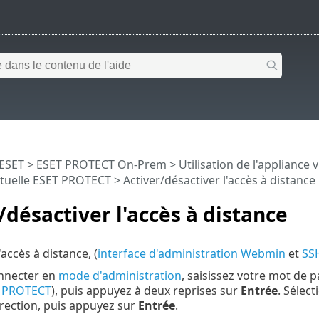
 ESET
>
ESET PROTECT On-Prem
>
Utilisation de l'appliance
irtuelle ESET PROTECT
> Activer/désactiver l'accès à distance
/désactiver l'accès à distance
'accès à distance, (
interface d'administration Webmin
et
SS
nnecter en
mode d'administration
, saisissez votre mot de p
 PROTECT
), puis appuyez à deux reprises sur
Entrée
. Sélec
rection, puis appuyez sur
Entrée
.