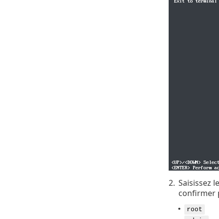
2.
Saisissez l
confirmer p
•
root