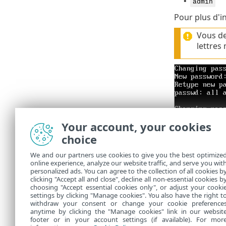
•
admin
Pour plus d'i
Vous de
lettres
Your account, your cookies
choice
We and our partners use cookies to give you the best optimize
online experience, analyze our website traffic, and serve you wit
Lorsque vous
personalized ads. You can agree to the collection of all cookies b
passe est dés
clicking "Accept all and close", decline all non-essential cookies b
choosing "Accept essential cookies only", or adjust your cooki
settings by clicking "Manage cookies". You also have the right t
withdraw your consent or change your cookie preference
anytime by clicking the "Manage cookies" link in our websit
footer or in your account settings (if available). For mor