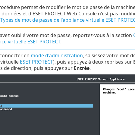
rocédure permet de modifier le mot de passe de la machine 
 données et d'ESET PROTECT Web Console n'est pas modifié.
n
Types de mot de passe de l'appliance virtuelle ESET PROTE
 avez oublié votre mot de passe, reportez-vous à la section
ance virtuelle ESET PROTECT
.
 connecter en
mode d'administration
, saisissez votre mot d
 virtuelle
ESET PROTECT
), puis appuyez à deux reprises sur
s de direction, puis appuyez sur
Entrée
.