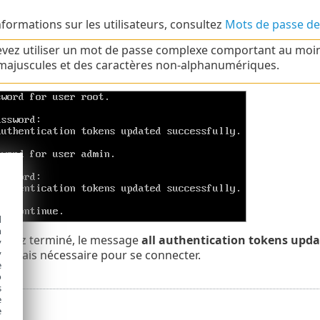
nformations sur les utilisateurs, consultez
Mots de passe de 
vez utiliser un mot de passe complexe comportant au moins
 majuscules et des caractères non-alphanumériques.
d
h
 avez terminé, le message
all authentication tokens upda
y
ormais nécessaire pour se connecter.
y
e
o
s
e
e