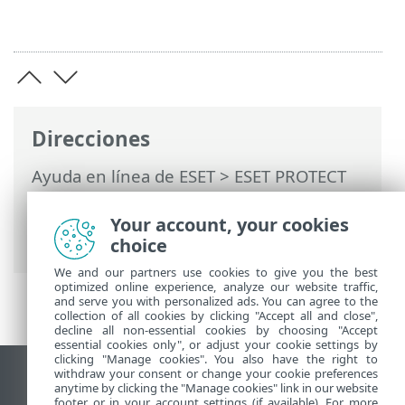
Direcciones
Ayuda en línea de ESET
>
ESET PROTECT
On-Prem
>
Preguntas frecuentes
>
Configurar la conexión LDAPS con un
Your account, your cookies
dominio
choice
We and our partners use cookies to give you the best
optimized online experience, analyze our website traffic,
and serve you with personalized ads. You can agree to the
collection of all cookies by clicking "Accept all and close",
decline all non-essential cookies by choosing "Accept
essential cookies only", or adjust your cookie settings by
clicking "Manage cookies". You also have the right to
withdraw your consent or change your cookie preferences
Ver sitio para ordenador
anytime by clicking the "Manage cookies" link in our website
footer or in your account settings (if available). For more