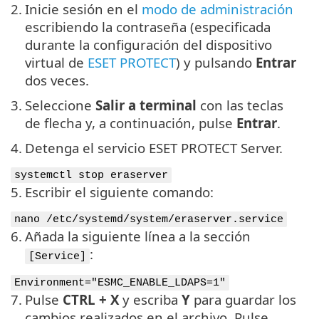
2.
Inicie sesión en el
modo de administración
escribiendo la contraseña (especificada
durante la configuración del dispositivo
virtual de
ESET PROTECT
) y pulsando
Entrar
dos veces.
3.
Seleccione
Salir a terminal
con las teclas
de flecha y, a continuación, pulse
Entrar
.
4.
Detenga el servicio ESET PROTECT Server.
systemctl stop eraserver
5.
Escribir el siguiente comando:
nano /etc/systemd/system/eraserver.service
6.
Añada la siguiente línea a la sección
:
[Service]
Environment="ESMC_ENABLE_LDAPS=1"
7.
Pulse
CTRL + X
y escriba
Y
para guardar los
cambios realizados en el archivo. Pulse