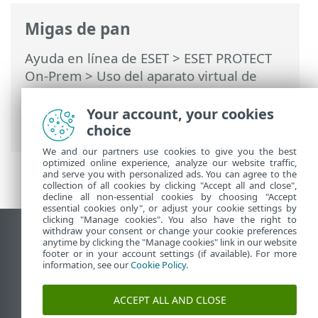
Migas de pan
Ayuda en línea de ESET
>
ESET PROTECT
On-Prem
>
Uso del aparato virtual de
ESET PROTECT
> Consola de
administración del aparato virtual de
Your account, your cookies
ESET PROTECT
choice
We and our partners use cookies to give you the best
optimized online experience, analyze our website traffic,
and serve you with personalized ads. You can agree to the
collection of all cookies by clicking "Accept all and close",
decline all non-essential cookies by choosing "Accept
essential cookies only", or adjust your cookie settings by
clicking "Manage cookies". You also have the right to
withdraw your consent or change your cookie preferences
Ver sitio del escritorio
anytime by clicking the "Manage cookies" link in our website
footer or in your account settings (if available). For more
End of Life
information, see our
Cookie Policy
.
Base de conocimiento de ESET
Foro de ESET
ACCEPT ALL AND CLOSE
ESET Status Portal