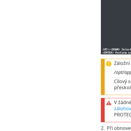
Záložní
/opt/ap
Cílový 
přeskoč
V žádné
záloho
PROTECT
2.
Při obnove