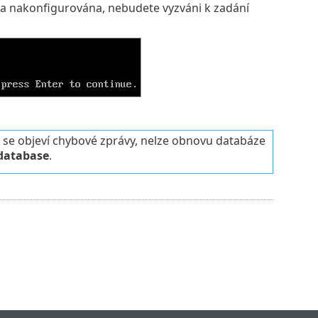
la nakonfigurována, nebudete vyzváni k zadání
 se objeví chybové zprávy, nelze obnovu databáze
database
.