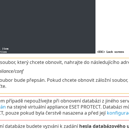
 soubor, který chcete obnovit, nahrajte do následujícího a
pliance/conf
soubor bude přepsán. Pokud chcete obnovit záložní soubor, kt
te.
m případě nepoužívejte při obnovení databázi z jiného serve
ván
na stejné virtuální appliance ESET PROTECT. Databázi můž
, pouze pokud byla čerstvě nasazena a před její
konfigura
ní databáze budete vyzváni k zadání
hesla databázového u