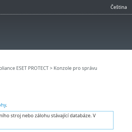
Čeština
ppliance ESET PROTECT
>
Konzole pro správu
ohy
.
ho stroj nebo zálohu stávající databáze. V