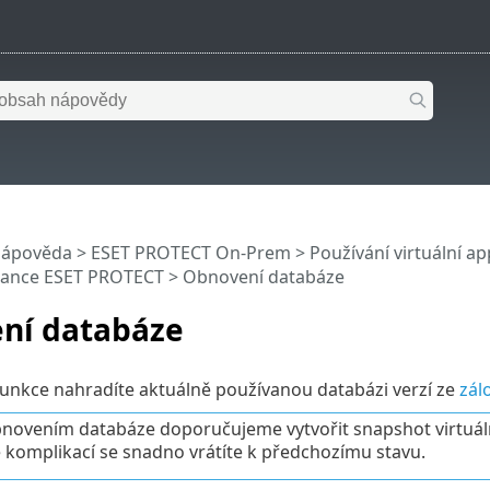
nápověda
>
ESET PROTECT On-Prem
>
Používání virtuální a
liance ESET PROTECT
> Obnovení databáze
ní databáze
unkce nahradíte aktuálně používanou databázi verzí ze
zál
novením databáze doporučujeme vytvořit snapshot virtuální
 komplikací se snadno vrátíte k předchozímu stavu.