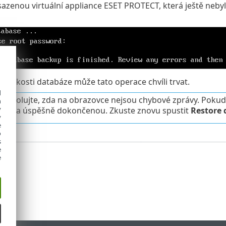
sazenou virtuální appliance ESET PROTECT, která ještě neby
a velikosti databáze může tato operace chvíli trvat.
d
ontrolujte, zda na obrazovce nejsou chybové zprávy. Pokud
h
y
at za úspěšně dokončenou. Zkuste znovu spustit
Restore 
y
e
o
s
e
e