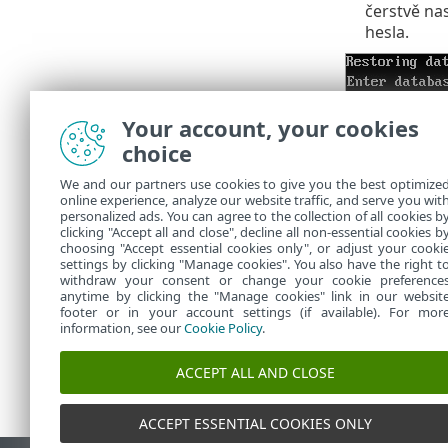
čerstvě na
hesla.
Your account, your cookies
choice
V závislosti n
We and our partners use cookies to give you the best optimize
Vždy zk
online experience, analyze our website traffic, and serve you wit
personalized ads. You can agree to the collection of all cookies b
považov
clicking "Accept all and close", decline all non-essential cookies b
choosing "Accept essential cookies only", or adjust your cooki
settings by clicking "Manage cookies". You also have the right t
withdraw your consent or change your cookie preference
anytime by clicking the "Manage cookies" link in our websit
footer or in your account settings (if available). For mor
information, see our
Cookie Policy
.
ACCEPT ALL AND CLOSE
ACCEPT ESSENTIAL COOKIES ONLY