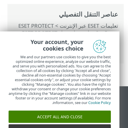
عناصر التنقل التفصيلي
تعليمات ESET عبر الإنترنت
>
ESET PROTECT
On-Prem
>
استخدام جهاز ESET PROTECT
الظاهري
>
وحدة التحكم في إدارة الجهاز
Your account, your
الظاهري ESET PROTECT
> النسخ الاحتياطي
cookies choice
لقاعدة البيانات
We and our partners use cookies to give you the best
optimized online experience, analyze our website traffic,
and serve you with personalized ads. You can agree to the
collection of all cookies by clicking "Accept all and close",
decline all non-essential cookies by choosing "Accept
essential cookies only", or adjust your cookie settings by
clicking "Manage cookies". You also have the right to
withdraw your consent or change your cookie preferences
anytime by clicking the "Manage cookies" link in our website
عرض موقع سطح المكتب
footer or in your account settings (if available). For more
.
information, see our
Cookie Policy
End of Life
قاعدة معارف ESET
ACCEPT ALL AND CLOSE
منتدى ESET
ESET Status Portal