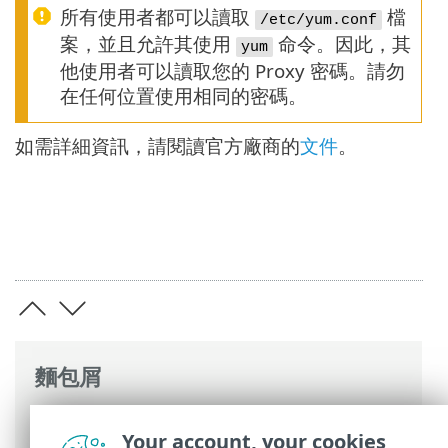
所有使用者都可以讀取
檔
/etc/yum.conf
案，並且允許其使用
命令。因此，其
yum
他使用者可以讀取您的 Proxy 密碼。請勿
在任何位置使用相同的密碼。
如需詳細資訊，請閱讀官方廠商的
文件
。
麵包屑
ESET 線上說明
>
ESET PROTECT On-Prem
>
Your account, your cookies
常見問題
> 在 HTTP Proxy 伺服器下啟用