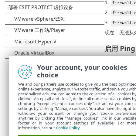
1.
firewall-
2.
firewall-
3.
firewall-
现在，无法从处于
启用 Pin
如果禁用了 P
Your account, your cookies
1.
firewall-
choice
2.
firewall-
We and our partners use cookies to give you the best optimize
3.
online experience, analyze our website traffic, and serve you wit
firewall-
personalized ads. You can agree to the collection of all cookies b
现在，可以从处于
clicking "Accept all and close", decline all non-essential cookies b
choosing "Accept essential cookies only", or adjust your cooki
settings by clicking "Manage cookies". You also have the right t
withdraw your consent or change your cookie preference
anytime by clicking the "Manage cookies" link in our websit
footer or in your account settings (if available). For mor
information, see our
Cookie Policy
.