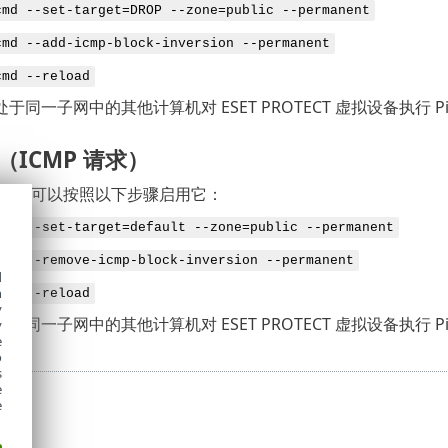
cmd --set-target=DROP --zone=public --permanent
cmd --add-icmp-block-inversion --permanent
cmd --reload
同一子网中的其他计算机对 ESET PROTECT 虚拟设备执行 Pi
g（ICMP 请求）
ing，可以按照以下步骤启用它：
cmd --set-target=default --zone=public --permanent
cmd --remove-icmp-block-inversion --permanent
d
h
cmd --reload
y
同一子网中的其他计算机对 ESET PROTECT 虚拟设备执行 Pi
y
e
o
s
e
e