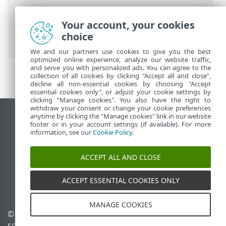
ESET 联机帮助
>
ESET PROTECT On-Prem
>
Your account, your cookies
使用 ESET PROTECT 虚拟设备
>
ESET
choice
PROTECT VA 管理控制台
> 更改 VM 密码
We and our partners use cookies to give you the best
optimized online experience, analyze our website traffic,
and serve you with personalized ads. You can agree to the
collection of all cookies by clicking "Accept all and close",
decline all non-essential cookies by choosing "Accept
essential cookies only", or adjust your cookie settings by
clicking "Manage cookies". You also have the right to
withdraw your consent or change your cookie preferences
anytime by clicking the "Manage cookies" link in our website
查看桌面站点
footer or in your account settings (if available). For more
End of Life
information, see our
Cookie Policy
.
ESET 知识库
ACCEPT ALL AND CLOSE
ESET 论坛
ESET Status Portal
ACCEPT ESSENTIAL COOKIES ONLY
区域支持
MANAGE COOKIES
© 1992 - 2026 ESET, spol. s
管理 Cookie
r.o. - 保留所有权利。
Cookie 策略