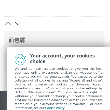
面包屑
ESET 联机帮助
>
ESET PROTECT On-Prem
>
Your account, your cookies
使用 ESET PROTECT 虚拟设备
>
ESET
choice
PROTECT VA 管理控制台
> 备份数据库
We and our partners use cookies to give you the best
optimized online experience, analyze our website traffic,
and serve you with personalized ads. You can agree to the
collection of all cookies by clicking "Accept all and close",
decline all non-essential cookies by choosing "Accept
essential cookies only", or adjust your cookie settings by
clicking "Manage cookies". You also have the right to
withdraw your consent or change your cookie preferences
anytime by clicking the "Manage cookies" link in our website
查看桌面站点
footer or in your account settings (if available). For more
End of Life
information, see our
Cookie Policy
.