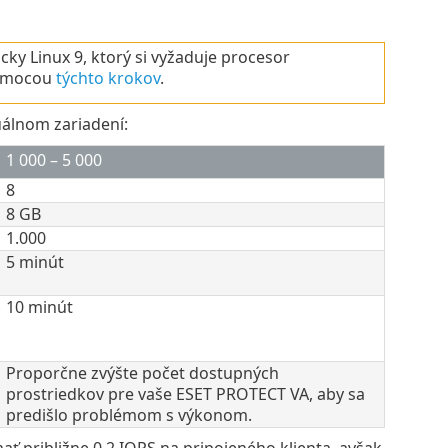
y Linux 9, ktorý si vyžaduje procesor
pomocou
týchto krokov
.
uálnom zariadení:
1 000 – 5 000
8
8 GB
1.000
5 minút
10 minút
Proporčne zvýšte počet dostupných
prostriedkov pre vaše ESET PROTECT VA, aby sa
predišlo problémom s výkonom.
 približne 0,2 IOPS na pripojeného klienta, avšak