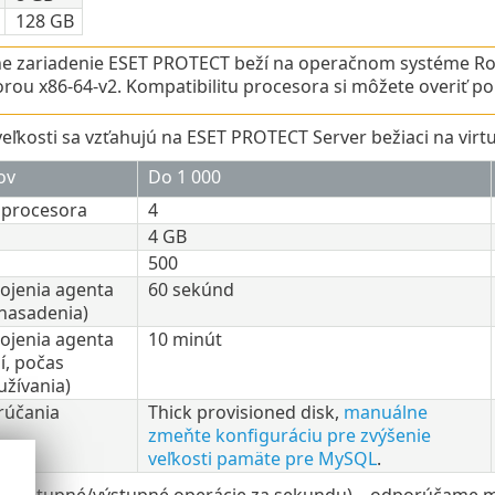
128 GB
ne zariadenie ESET PROTECT beží na operačnom systéme Rock
rou x86-64-v2. Kompatibilitu procesora si môžete overiť 
eľkosti sa vzťahujú na ESET PROTECT Server bežiaci na virt
ov
Do 1 000
r procesora
4
M
4 GB
500
pojenia agenta
60 sekúnd
 nasadenia)
pojenia agenta
10 minút
í, počas
žívania)
rúčania
Thick provisioned disk,
manuálne
zmeňte konfiguráciu pre zvýšenie
veľkosti pamäte pre MySQL
.
vé vstupné/výstupné operácie za sekundu) – odporúčame mať