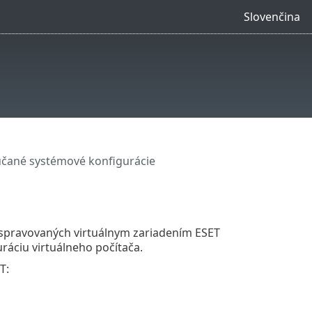
Slovenčina
čané systémové konfigurácie
ov spravovaných virtuálnym zariadením ESET
áciu virtuálneho počítača.
T: