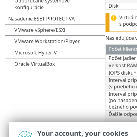
Disk
Virtuál
s podpo
Nasledujúce v
Počet klient
Počet jadie
Veľkosť RA
IOPS disku*
Interval pri
(v priebehu
Interval pri
(po nasaden
bežného pou
Ďalšie odpo
Your account, your cookies
* IOPS (celko