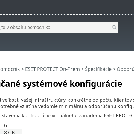
pomocník
>
ESET PROTECT On-Prem
>
Špecifikácie
> Odporú
čané systémové konfigurácie
od veľkosti vašej infraštruktúry, konkrétne od počtu klient
potrebné vziať na vedomie minimálnu a odporúčanú konfigur
stavenia konfigurácie virtuálneho zariadenia ESET PROTEC
6
8 GB