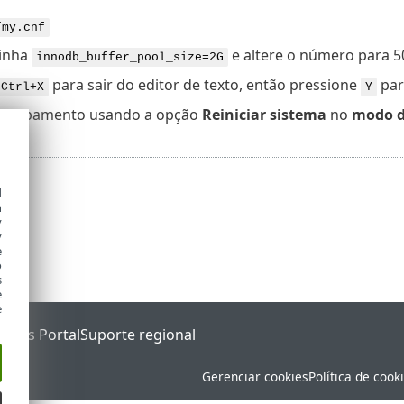
/my.cnf
linha
e altere o número para 
innodb_buffer_pool_size=2G
para sair do editor de texto, então pressione
para
Ctrl+X
Y
 equipamento usando a opção
Reiniciar sistema
no
modo d
d
h
y
y
e
o
s
e
e
tatus Portal
Suporte regional
Gerenciar cookies
Política de cook