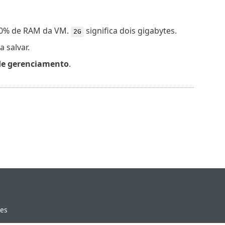
50% de RAM da VM.
significa dois gigabytes.
2G
 salvar.
e gerenciamento
.
ies