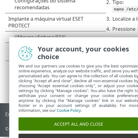
2.
Tipo:
nano /etc
3.
Localize a 
4.
Pressione
5.
Reinicie o
Your account, your cookies
choice
We and our partners use cookies to give you the best optimize
online experience, analyze our website traffic, and serve you wit
personalized ads. You can agree to the collection of all cookies b
clicking "Accept all and close", decline all non-essential cookies b
choosing "Accept essential cookies only", or adjust your cooki
settings by clicking "Manage cookies". You also have the right t
withdraw your consent or change your cookie preference
anytime by clicking the "Manage cookies" link in our websit
footer or in your account settings (if available). For mor
information, see our
Cookie Policy
.
End of Life
Base de conhecimento ESET
Fórum ESET
ESET S
ACCEPT ALL AND CLOSE
© 1992 - 2026 ESET, spol. s r.o. - Todos os direitos reservados.