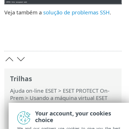
Veja também a
solução de problemas SSH
.
Trilhas
Ajuda on-line ESET
>
ESET PROTECT On-
Prem
>
Usando a máquina virtual ESET
PROTECT
>
Console de gerenciamento de
máquina virtual ESET PROTECT
>
Your account, your cookies
Ativar/desativar acesso remoto
choice
We and our partners use cookies to give you the best