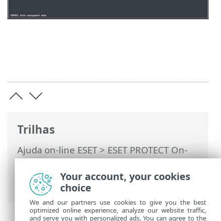
Trilhas
Ajuda on-line ESET
>
ESET PROTECT On-
Prem
>
Implante a máquina virtual ESET
PROTECT
> Estação de
Your account, your cookies
trabalho/Reprodutor VMware
choice
We and our partners use cookies to give you the best
optimized online experience, analyze our website traffic,
and serve you with personalized ads. You can agree to the