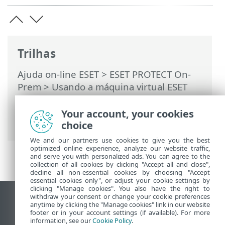
Trilhas
Ajuda on-line ESET
>
ESET PROTECT On-
Prem
>
Usando a máquina virtual ESET
PROTECT
>
Console de gerenciamento de
máquina virtual ESET PROTECT
> Alterar
Your account, your cookies
senha do banco de dados
choice
We and our partners use cookies to give you the best
optimized online experience, analyze our website traffic,
and serve you with personalized ads. You can agree to the
collection of all cookies by clicking "Accept all and close",
decline all non-essential cookies by choosing "Accept
essential cookies only", or adjust your cookie settings by
clicking "Manage cookies". You also have the right to
withdraw your consent or change your cookie preferences
Ver site para desktop
anytime by clicking the "Manage cookies" link in our website
footer or in your account settings (if available). For more
End of Life
information, see our
Cookie Policy
.