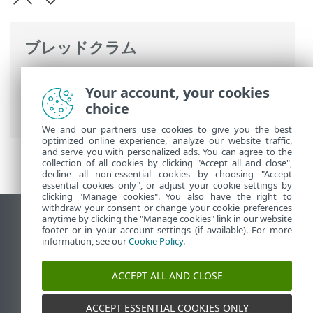
ブレッドクラム
ESETオンラインヘルプ
>
ESET PROTECT
Your account, your cookies
On-Prem
>
FAQ
> ESET PROTECT仮想アプ
choice
ライアンスでのpingの有効化/無効化
We and our partners use cookies to give you the best
optimized online experience, analyze our website traffic,
and serve you with personalized ads. You can agree to the
collection of all cookies by clicking "Accept all and close",
decline all non-essential cookies by choosing "Accept
essential cookies only", or adjust your cookie settings by
clicking "Manage cookies". You also have the right to
withdraw your consent or change your cookie preferences
anytime by clicking the "Manage cookies" link in our website
デスクトップサイトの表示
footer or in your account settings (if available). For more
End of Life
information, see our
Cookie Policy
.
ESETナレッジベース
ACCEPT ALL AND CLOSE
ESETフォーラム
ESET Status Portal
ACCEPT ESSENTIAL COOKIES ONLY